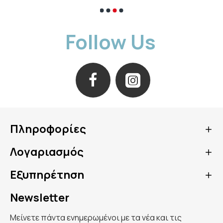
“Gold”, καθώς το 2020 η μονάδα παραγωγής
της πέτυχε ποσοστό 99% ανακύκλωσης και
Follow Us
ενεργειακής αξιοποίησης.
Για διαστάσεις περιφέρειας 120-160cm.
Παράγονται ανέπαφα στην Ελλάδα. Σε
συσκευασία των 12 τεμαχίων.
ΧΡΗΣΗ
Φορέστε το ειδικό εσώρουχο μιας χρήσης
από τα πόδια προς τη λεκάνη, όπως θα
Πληροφορίες
φορούσατε ένα κοινό εσώρουχο,
έχοντας την πλευρά με το αυτοκόλλητο
Λογαριασμός
προς τα πίσω.
Στερεώστε το ψηλά προς τη μέση, ώστε
Εξυπηρέτηση
να πετύχετε καλή εφαρμογή στον
καβάλο. Στρώστε τις σουρίτσες στη μέση,
Newsletter
ώστε να εφαρμόσει στο σώμα.
Όταν θελήσετε να αλλάξετε το
Μείνετε πάντα ενημερωμένοι με τα νέα και τις