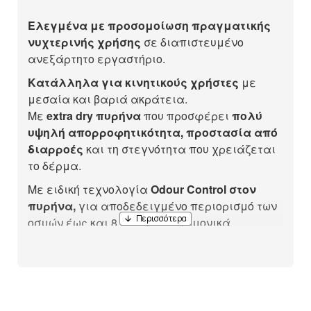
Ελεγμένα με προσομοίωση πραγματικής
νυχτερινής χρήσης
σε διαπιστευμένο
ανεξάρτητο εργαστήριο.
Κατάλληλα για κινητικούς χρήστες
με
μεσαία και βαριά ακράτεια.
Με
extra dry πυρήνα
που προσφέρει
πολύ
υψηλή απορροφητικότητα, προστασία από
διαρροές
και τη στεγνότητα που χρειάζεται
το δέρμα.
Με ειδική τεχνολογία
Odour Control στον
πυρήνα,
για αποδεδειγμένο περιορισμό των
οσμών έως και 8 ώρες (επιστημονικά
αποδεδειγμένη μέσω in-use tests των
εργαστηρίων Olfasense).
Επιπλέον, χάρη στην τεχνολογία Comfi-Fit
εξασφαλίζουν άνεση σε κάθε κίνηση και
άριστη εφαρμογή στο σώμα.