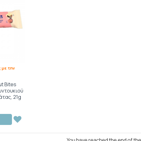
 με την
t Bites
υντουκιού
άτας, 21g
You have reached the end of the l