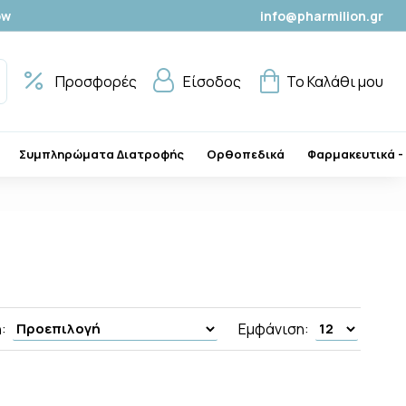
ow
info@pharmilion.gr
Προσφορές
Είσοδος
Το Καλάθι μου
Συμπληρώματα Διατροφής
Ορθοπεδικά
Φαρμακευτικά -
:
Εμφάνιση: