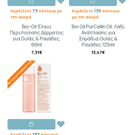
73
135
Κερδίζετε
πόντους με
Κερδίζετε
πόντους
την αγορά
με την αγορά
Bio-Oil Έλαιο
Bio Oil PurCellin Oil, Λάδι
Περιποίησης Δέρματος
Ανάπλασης για
για Ουλές & Ραγάδες,
Σημάδια,Ουλές &
60ml
Ραγάδες 125ml
7,31€
13,47€
ΕΚΤΌΣ ΑΠΟΘΈΜΑΤΟΣ
183
Κερδίζετε
πόντους