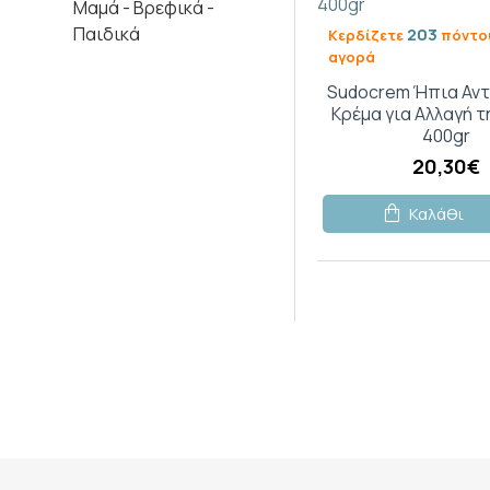
Μαμά - Βρεφικά -
Παιδικά
203
Κερδίζετε
πόντου
αγορά
Sudocrem Ήπια Αντ
Κρέμα για Αλλαγή 
400gr
20,30€
Καλάθι