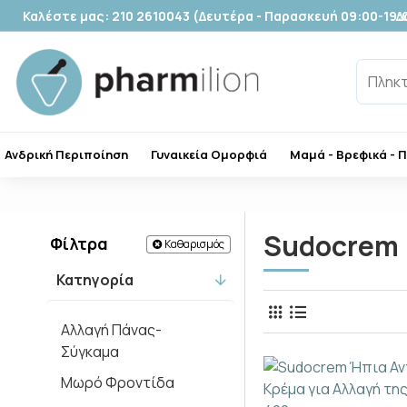
Καλέστε μας: 210 2610043 (Δευτέρα - Παρασκευή 09:00-19:
Δ
Ανδρική Περιποίηση
Γυναικεία Ομορφιά
Μαμά - Βρεφικά - 
Sudocrem
Φίλτρα
Καθαρισμός
Κατηγορία
Αλλαγή Πάνας-
Σύγκαμα
Μωρό Φροντίδα