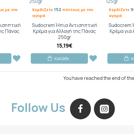
152
9
ς με την
Κερδίζετε
πόντους με την
Κερδίζετε
αγορά
αγορά
ισηπτική
Sudocrem Ήπια Αντισηπτική
Sudocrem 
της Πάνας
Κρέμα για Αλλαγή της Πάνας
Κρέμα για 
250gr
15,19€
Καλάθι
Κ
You have reached the end of the l
Follow Us