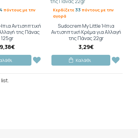
4
33
πόντους με την
Κερδίζετε
πόντους με την
αγορά
Ήπια Αντισηπτική
Sudocrem My Little Ήπια
Αλλαγή της Πάνας
Αντισηπτική Κρέμα για Αλλαγή
125gr
της Πάνας 22gr
9,38€
3,29€
αλάθι
Καλάθι
ist.