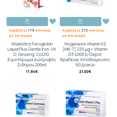
178
210
Κερδίζετε
πόντους
Κερδίζετε
πόντους
με την αγορά
με την αγορά
Vitabiotics Feroglobin
Viogenesis Vitamin K2
Liquid Plus Gentle Iron, Vit
[MK-7] 225 μg + Vitamin
D, Ginseng, CoQ10,
D3 4000 IU Depot
Συμπλήρωμα Διατροφής
Βραδείας Αποδέσμευσης
Σιδήρου 200ml
60 Δισκία
17,84€
21,00€