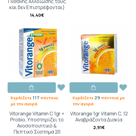
Πιθανής Αλλοίωσης τους
και δεν Επιστρέφονται)
14,40€
117
29
Κερδίζετε
πόντους
Κερδίζετε
πόντους με
με την αγορά
την αγορά
Vitorange Vitamin C 1gr +
Vitorange 1gr Vitamin C, 12
Probio, Υποστηρίζει το
Αναβράζοντα Δισκία
Ανοσοποιητικό &
2,91€
Πεπτικό Σύστημα 20