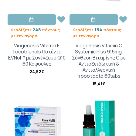
245
154
Κερδίζετε
πόντους
Κερδίζετε
πόντους
με την αγορά
με την αγορά
Viogenesis Vitamin E
Viogenesis Vitamin C
Tocotrienols Πατέντα
Systemic Plus 915mg,
EVNol™ με Συνένζυμο Q10
Σύνθεση Βιταμίνης C με
60 Κάψουλες
Αντιοξειδωτική &
Αντιαλλεργική
24,52€
προστασία 60tabs
15,41€