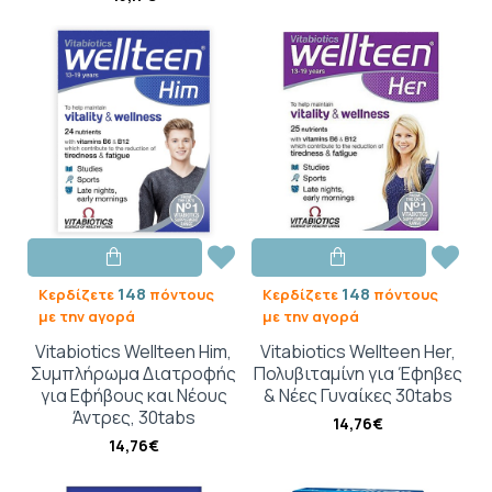
148
148
Κερδίζετε
πόντους
Κερδίζετε
πόντους
με την αγορά
με την αγορά
Vitabiotics Wellteen Him,
Vitabiotics Wellteen Her,
Συμπλήρωμα Διατροφής
Πολυβιταμίνη για Έφηβες
για Εφήβους και Νέους
& Νέες Γυναίκες 30tabs
Άντρες, 30tabs
14,76€
14,76€