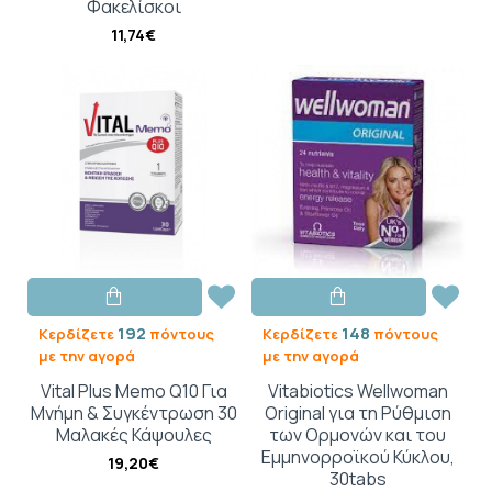
Φακελίσκοι
11,74€
192
148
Κερδίζετε
πόντους
Κερδίζετε
πόντους
με την αγορά
με την αγορά
Vital Plus Memo Q10 Για
Vitabiotics Wellwoman
Μνήμη & Συγκέντρωση 30
Original για τη Ρύθμιση
Μαλακές Κάψουλες
των Ορμονών και του
Εμμηνορροϊκού Κύκλου,
19,20€
30tabs