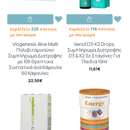
225
116
Κερδίζετε
πόντους
Κερδίζετε
πόντους
με την αγορά
με την αγορά
Viogenesis Alive Multi
Vencil D3-K2 Drops,
Πολυβιταμινούχο
Συμπλήρωμα Διατροφής
Συμπλήρωμα Διατροφής
D3 & Κ2 Σε Σταγόνες Για
με 100 Θρεπτικά
Παιδιά 10ml
Συστατικά ανά Κάψουλα
11,61€
60 Κάψουλες
22,50€