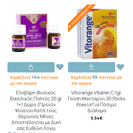
ΕΚΤΌΣ ΑΠΟΘΈΜΑΤΟΣ
144
55
Κερδίζετε
πόντους
Κερδίζετε
πόντους με
με την αγορά
την αγορά
Ελοβάρη Φυσικός
Vitorange Vitamin C 1gr,
Βασιλικός Πολτός 20 gr
Γεύση Μανταρίνι 20 Sticks
1+1 Δώρο (Προϊόν
Κοκκία Για Πόσιμο
Ψυγείου Κατά τους
Διάλυμα
Θερινούς Μήνες
5,54€
Αποστέλονται με Δική
σας Ευθύνη Λόγω