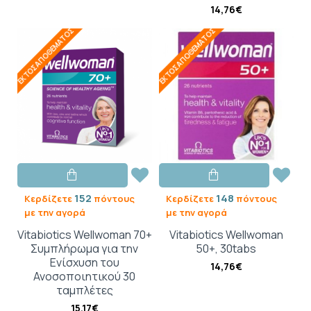
14,76€
ΕΚΤΌΣ ΑΠΟΘΈΜΑΤΟΣ
ΕΚΤΌΣ ΑΠΟΘΈΜΑΤΟΣ
152
148
Κερδίζετε
πόντους
Κερδίζετε
πόντους
με την αγορά
με την αγορά
Vitabiotics Wellwoman 70+
Vitabiotics Wellwoman
Συμπλήρωμα για την
50+, 30tabs
Ενίσχυση του
14,76€
Ανοσοποιητικού 30
ταμπλέτες
15,17€