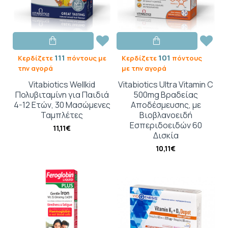
111
101
Κερδίζετε
πόντους με
Κερδίζετε
πόντους
την αγορά
με την αγορά
Vitabiotics Wellkid
Vitabiotics Ultra Vitamin C
Πολυβιταμίνη για Παιδιά
500mg Βραδείας
4-12 Ετών, 30 Μασώμενες
Αποδέσμευσης, με
Ταμπλέτες
Βιοβλανοειδή
Εσπεριδοειδών 60
11,11€
Δισκία
10,11€