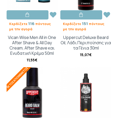
116
151
Κερδίζετε
πόντους
Κερδίζετε
πόντους
με την αγορά
με την αγορά
Vican Wise Men All in One
Uppercut Deluxe Beard
After Shave & All Day
Oil, Λάδι Περιποίησης για
Cream, After Shave και
τα Γένια 30ml
Ενυδατική Κρέμα 50ml
15,07€
11,55€
ΕΚΤΌΣ ΑΠΟΘΈΜΑΤΟΣ