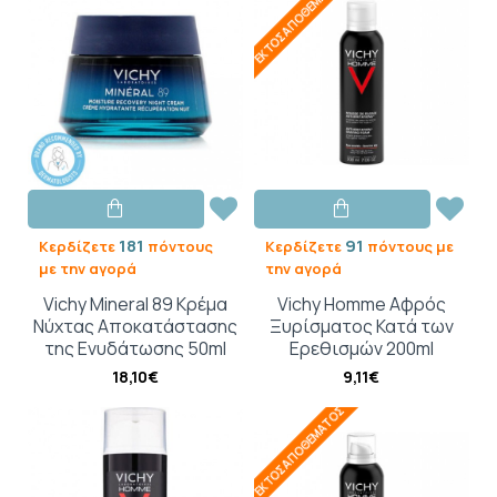
ΕΚΤΌΣ ΑΠΟΘΈΜΑΤΟΣ
181
91
Κερδίζετε
πόντους
Κερδίζετε
πόντους με
με την αγορά
την αγορά
Vichy Mineral 89 Κρέμα
Vichy Homme Αφρός
Νύχτας Αποκατάστασης
Ξυρίσματος Κατά των
της Ενυδάτωσης 50ml
Ερεθισμών 200ml
18,10€
9,11€
ΕΚΤΌΣ ΑΠΟΘΈΜΑΤΟΣ