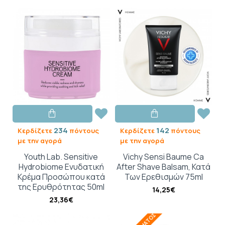
234
142
Κερδίζετε
πόντους
Κερδίζετε
πόντους
με την αγορά
με την αγορά
Youth Lab. Sensitive
Vichy Sensi Baume Ca
Hydrobiome Ενυδατική
After Shave Balsam, Κατά
Κρέμα Προσώπου κατά
Των Ερεθισμών 75ml
της Ερυθρότητας 50ml
14,25€
23,36€