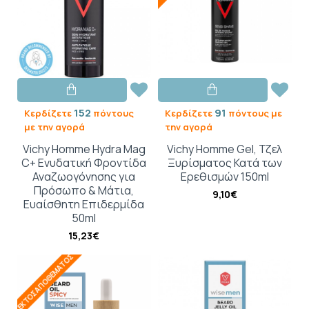
152
91
Κερδίζετε
πόντους
Κερδίζετε
πόντους με
με την αγορά
την αγορά
Vichy Homme Hydra Mag
Vichy Homme Gel, Τζελ
C+ Ενυδατική Φροντίδα
Ξυρίσματος Κατά των
Αναζωογόνησης για
Ερεθισμών 150ml
Πρόσωπο & Μάτια,
9,10€
Ευαίσθητη Επιδερμίδα
50ml
15,23€
ΕΚΤΌΣ ΑΠΟΘΈΜΑΤΟΣ