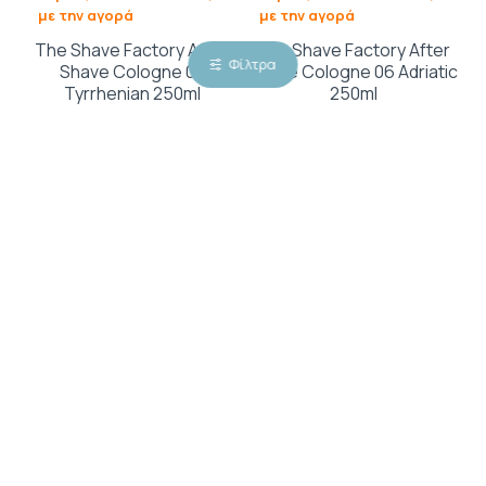
με την αγορά
με την αγορά
The Shave Factory After
The Shave Factory After
Φίλτρα
Shave Cologne 08
Shave Cologne 06 Adriatic
Tyrrhenian 250ml
250ml
10,50€
10,50€
ΕΚΤΌΣ ΑΠΟΘΈΜΑΤΟΣ
80
80
Κερδίζετε
πόντους με
Κερδίζετε
πόντους με
την αγορά
την αγορά
The Shave Factory After
The Shave Factory After