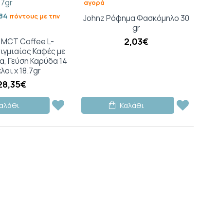
αγορά
84
πόντους με την
Johnz Ρόφημα Φασκόμηλο 30
gr
2,03€
 MCT Coffee L-
τιγμιαίος Καφές με
, Γεύση Καρύδα 14
λοι x 18.7gr
28,35€
αλάθι
Καλάθι