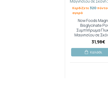
320
Κερδίζετε
πόντου
αγορά
Now Foods Mag
Bisglycinate P
Συμπλήρωμα Γλυκ
Μαγνησίου σε Σκό
31,98€
Καλάθι