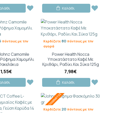
αλάθι
Καλάθι
6
80
πόντους με την
Κερδίζετε
πόντους με την
αγορά
 Johnz Camomile
Power Health Nocca
 Ρόφημα Χαμομήλι
Υποκατάστατο Καφέ Με
Φακελάκια
Κριθάρι, Ραδίκι Και Σύκα 125g
1,55€
7,98€
αλάθι
Καλάθι
ΕΚΤΌΣ ΑΠΟΘΈΜΑΤΟΣ
20
Κερδίζετε
πόντους με την