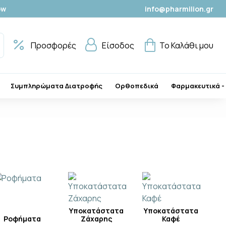
ow
info@pharmilion.gr
Προσφορές
Είσοδος
Το Καλάθι μου
Συμπληρώματα Διατροφής
Ορθοπεδικά
Φαρμακευτικά -
Υποκατάστατα
Υποκατάστατα
Ροφήματα
Ζάχαρης
Καφέ