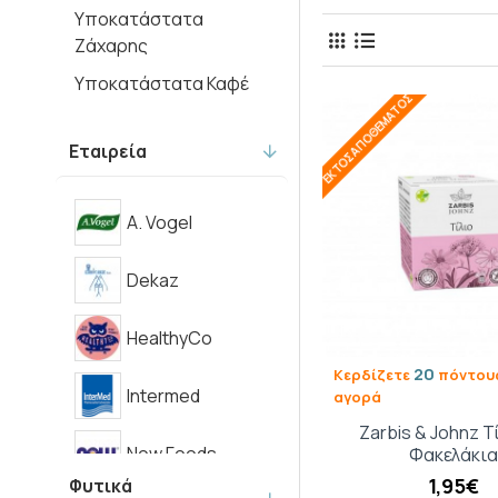
Υποκατάστατα
Ζάχαρης
Υποκατάστατα Καφέ
ΕΚΤΌΣ ΑΠΟΘΈΜΑΤΟΣ
Εταιρεία
A. Vogel
Dekaz
HealthyCo
20
Κερδίζετε
πόντους
Intermed
αγορά
Zarbis & Johnz Τ
Now Foods
Φακελάκια
1,95€
Φυτικά