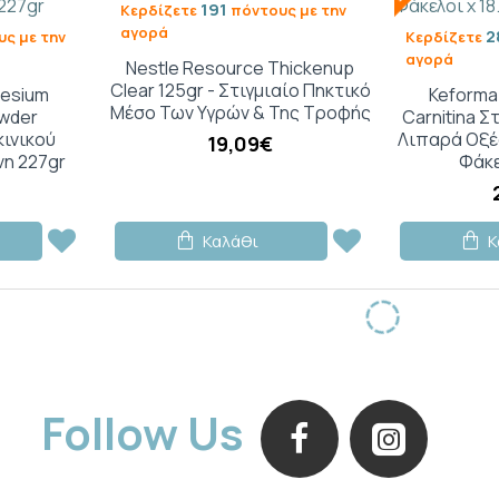
191
Κερδίζετε
πόντους με την
αγορά
2
ς με την
Κερδίζετε
αγορά
Nestle Resource Thickenup
Clear 125gr - Στιγμιαίο Πηκτικό
nesium
Keforma
Μέσο Των Υγρών & Της Τροφής
owder
Carnitina Σ
ινικού
Λιπαρά Οξέα
19,09€
νη 227gr
Φάκε
Καλάθι
Κ
Follow Us