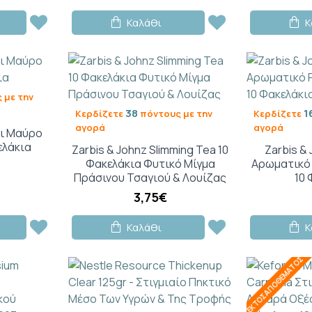
Καλάθι
Κ
 με την
38
1
Κερδίζετε
πόντους με την
Κερδίζετε
αγορά
αγορά
άι Μαύρο
ελάκια
Zarbis & Johnz Slimming Tea 10
Zarbis &
Φακελάκια Φυτικό Μίγμα
Αρωματικό
Πράσινου Τσαγιού & Λουίζας
10 
3,75€
Καλάθι
Κ
ΕΚΤΌΣ ΑΠΟΘΈΜΑΤΟΣ