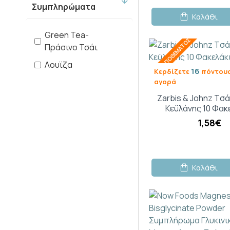
Nutricia
Συμπληρώματα
Καλάθι
Power Health
Green Tea-
ΕΚΤΌΣ ΑΠΟΘΈΜΑΤΟΣ
Πράσινο Τσάι
Prevent
Λουϊζα
16
Κερδίζετε
πόντους
αγορά
Zarbis & Johnz
Zarbis & Johnz Tσ
Κεϋλάνης 10 Φακ
1,58€
Καλάθι