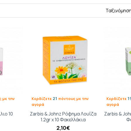
Ταξινόμηση
21
1
 με την
Κερδίζετε
πόντους με την
Κερδίζετε
αγορά
αγορά
ίλιο 10
Zarbis & Johnz Ρόφημα Λουΐζα
Zarbis & Jo
1.2gr x 10 Φακελλάκια
Φ
2,10€