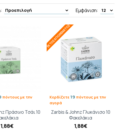
:
Εμφάνιση:
ΕΚΤΌΣ ΑΠΟΘΈΜΑΤΟΣ
9
19
πόντους με την
Κερδίζετε
πόντους με την
αγορά
hnz Πράσινο Τσάι 10
Zarbis & Johnz Γλυκάνισο 10
ακελάκια
Φακελάκια
1,88€
1,88€