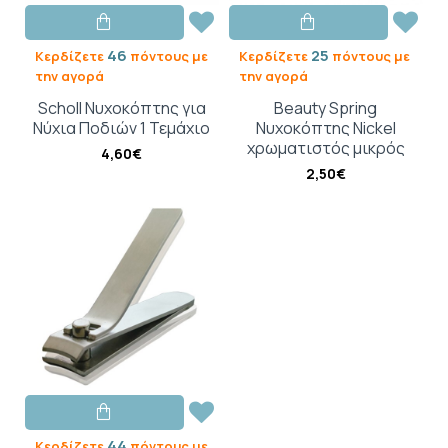
46
25
Κερδίζετε
πόντους με
Κερδίζετε
πόντους με
την αγορά
την αγορά
Scholl Νυχοκόπτης για
Beauty Spring
Νύχια Ποδιών 1 Τεμάχιο
Νυχοκόπτης Nickel
χρωματιστός μικρός
4,60€
2,50€
44
Κερδίζετε
πόντους με