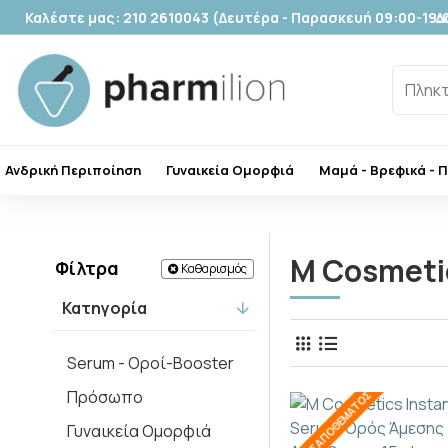
Καλέστε μας: 210 2610043 (Δευτέρα - Παρασκευή 09:00-19:
Δ
Ανδρική Περιποίηση
Γυναικεία Ομορφιά
Μαμά - Βρεφικά - 
M Cosmeti
Φίλτρα
Καθαρισμός
Κατηγορία
Serum - Οροί-Booster
Πρόσωπο
ΕΚΤΌΣ ΑΠΟΘΈΜΑΤΟΣ
Γυναικεία Ομορφιά