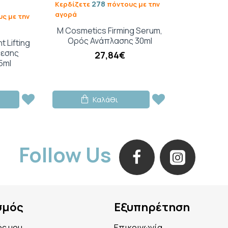
278
Κερδίζετε
πόντους με την
αγορά
ς με την
M Cosmetics Firming Serum,
Ορός Ανάπλασης 30ml
t Lifting
μεσης
27,84€
5ml
Καλάθι
Follow Us
σμός
Εξυπηρέτηση
ός μου
Επικοινωνία