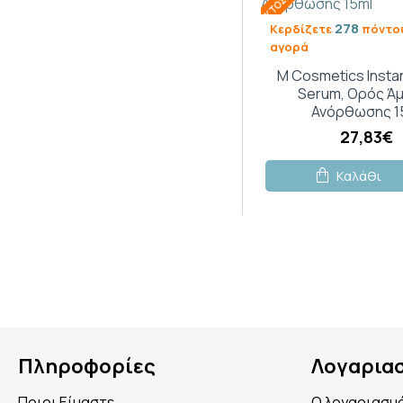
278
Κερδίζετε
πόντου
αγορά
M Cosmetics Instan
Serum, Ορός Ά
Ανόρθωσης 1
27,83€
Καλάθι
Πληροφορίες
Λογαρια
Ποιοι Είμαστε
Ο λογαριασμ