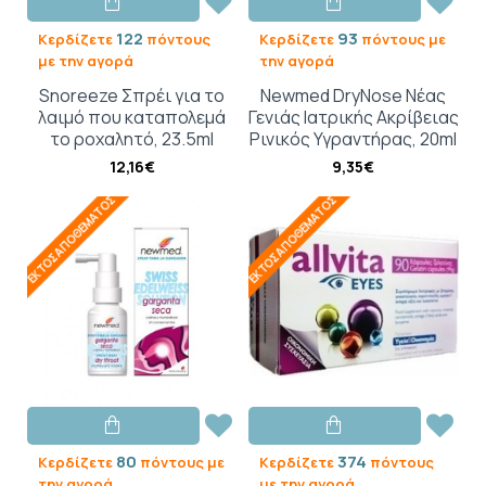
122
93
Κερδίζετε
πόντους
Κερδίζετε
πόντους με
με την αγορά
την αγορά
Snoreeze Σπρέι για το
Newmed DryNose Νέας
λαιμό που καταπολεμά
Γενιάς Ιατρικής Ακρίβειας
το ροχαλητό, 23.5ml
Ρινικός Υγραντήρας, 20ml
12,16€
9,35€
ΕΚΤΌΣ ΑΠΟΘΈΜΑΤΟΣ
ΕΚΤΌΣ ΑΠΟΘΈΜΑΤΟΣ
80
374
Κερδίζετε
πόντους με
Κερδίζετε
πόντους
την αγορά
με την αγορά