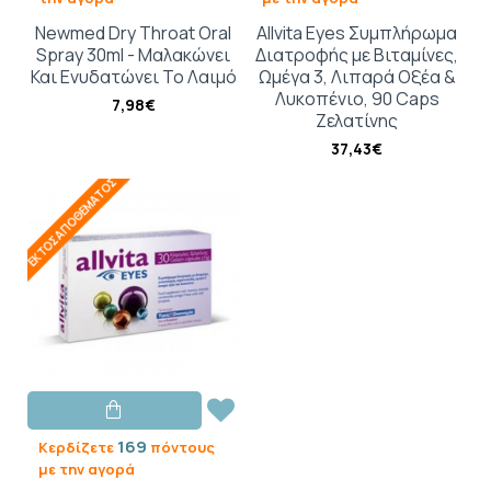
Newmed Dry Throat Oral
Allvita Eyes Συμπλήρωμα
Spray 30ml - Μαλακώνει
Διατροφής με Βιταμίνες,
Και Ενυδατώνει Το Λαιμό
Ωμέγα 3, Λιπαρά Οξέα &
Λυκοπένιο, 90 Caps
7,98€
Ζελατίνης
37,43€
ΕΚΤΌΣ ΑΠΟΘΈΜΑΤΟΣ
169
Κερδίζετε
πόντους
με την αγορά