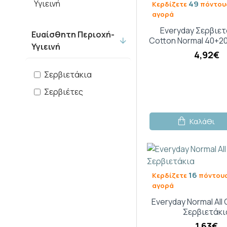
Υγιεινή
49
Κερδίζετε
πόντους
αγορά
Everyday Σερβιετά
Ευαίσθητη Περιοχή-
Cotton Normal 40+2
Υγιεινή
4,92€
Σερβιετάκια
Σερβιέτες
Καλάθι
16
Κερδίζετε
πόντους
αγορά
Everyday Normal All
Σερβιετάκι
1,63€