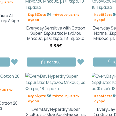
 με την
34
5
Κερδίζετε
πόντους με την
Κερδίζετε
κια All
αγορά
αγορά
0τεμ Δώρο
Everyday Sensitive with Cotton
Everyday Se
Super, Σερβιέτες Μεγάλου
Normal, Σε
Μήκους, με Φτερά, 18 Τεμάχια
Μήκους, με
3,35€
Καλάθι
Κ
 με την
36
5
Κερδίζετε
πόντους με την
Κερδίζετε
αγορά
αγορά
 Cotton 20
α
EveryDay Hyperdry Super
EveryDay 
Σερβιέτες Μεγάλου Μήκους, με
Σερβιέτες 