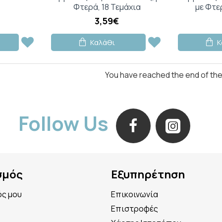
Φτερά, 18 Τεμάχια
με Φτε
3,59€
Καλάθι
Κ
You have reached the end of the l
Follow Us
σμός
Εξυπηρέτηση
ός μου
Επικοινωνία
Επιστροφές