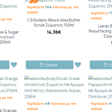
ΕΚΤΌΣ ΑΠΟΘΈΜΑΤΟΣ
144
Κερδίζετε
πόντους με την
αγορά
1
Κερδίζετε
αγορά
 με την
L’ Erbolario Alba in Asia Butter
Scrub Σώματος 150ml
Lierac 
Resurfacing
14,38€
ee & Sugar
Σώμ
πιστικό
200ml
Καλάθι
Κ
 με την
48
4
Κερδίζετε
πόντους με την
Κερδίζετε
αγορά
αγορά
ub Orange