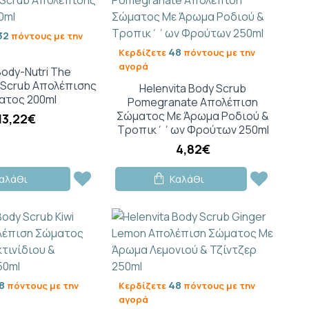
32
πόντους με την
48
Κερδίζετε
πόντους με την
αγορά
Body-Nutri The
 Scrub Απολέπισης
Helenvita Body Scrub
ατος 200ml
Pomegranate Απολέπιση
Σώματος Με Άρωμα Ροδιού &
13,22€
Τροπικ΄΄ων Φρούτων 250ml
4,82€
αλάθι
Καλάθι
8
48
πόντους με την
Κερδίζετε
πόντους με την
αγορά