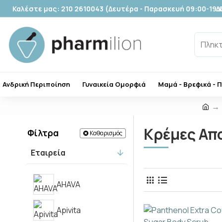
Καλέστε μας: 210 2610043 (Δευτέρα - Παρασκευή 09:00-19:
Δ
Ανδρική Περιποίηση
Γυναικεία Ομορφιά
Μαμά - Βρεφικά - 
Κρέμες Απ
Φίλτρα
Καθαρισμός
Εταιρεία
AHAVA
Apivita