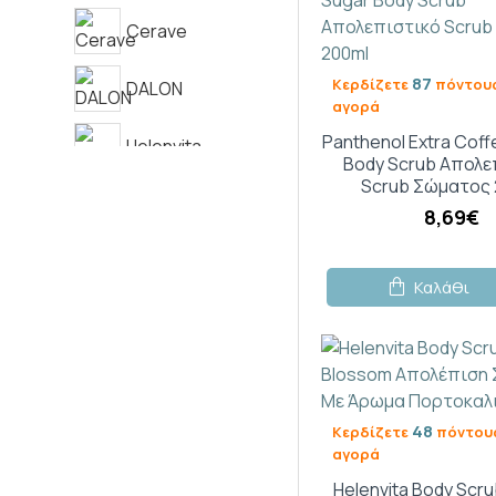
Cerave
87
Κερδίζετε
πόντους
DALON
αγορά
Panthenol Extra Coff
Helenvita
Body Scrub Απολε
Scrub Σώματος 
L'Erbolario
8,69€
Lierac
Καλάθι
Medisei
48
Κερδίζετε
πόντους
αγορά
Helenvita Body Scr