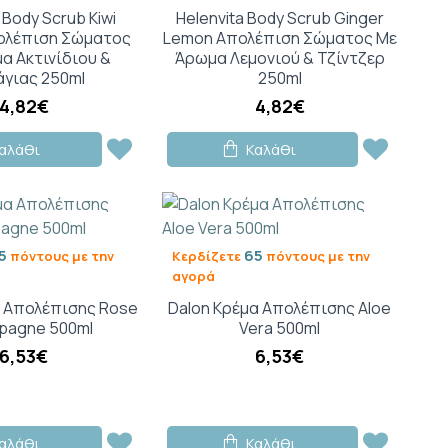
 Body Scrub Kiwi
Helenvita Body Scrub Ginger
ολέπιση Σώματος
Lemon Απολέπιση Σώματος Με
α Ακτινίδιου &
Άρωμα Λεμονιού & Τζίντζερ
γιας 250ml
250ml
4,82€
4,82€
αλάθι
Καλάθι
5
65
πόντους με την
Κερδίζετε
πόντους με την
αγορά
α Απολέπισης Rose
Dalon Κρέμα Απολέπισης Aloe
pagne 500ml
Vera 500ml
6,53€
6,53€
αλάθι
Καλάθι