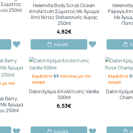
η Σώματος
Helenvita Body Scrub Ocean
Helenvita
ιού 250ml
Απολέπιση Σώματος Με Άρωμα
Papaya Απ
Από Νότες Θαλασσινής Αύρας
Με Άρωμ
250ml
Παπά
4,82€
Καλάθι
Κ
65
6
Κερδίζετε
πόντους με την
Κερδίζετε
αγορά
αγορά
 με την
Dalon Κρέμα Απολέπισης Vanilla
Dalon Κρέμ
500ml
Cham
ub Berry,
 Με Άρωμα
6,53€
ου.250ml
Καλάθι
Κ