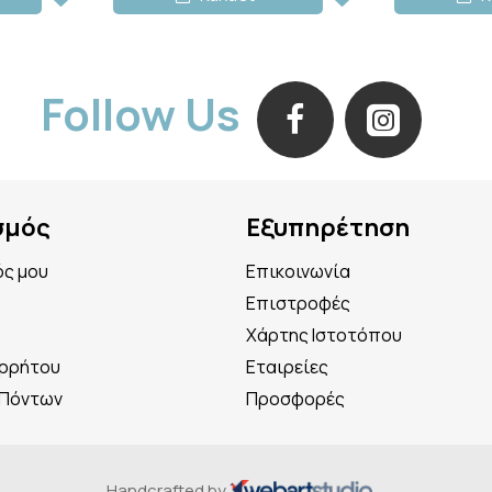
Follow Us
σμός
Εξυπηρέτηση
ός μου
Επικοινωνία
Επιστροφές
Χάρτης Ιστοτόπου
ορρήτου
Εταιρείες
 Πόντων
Προσφορές
Handcrafted by