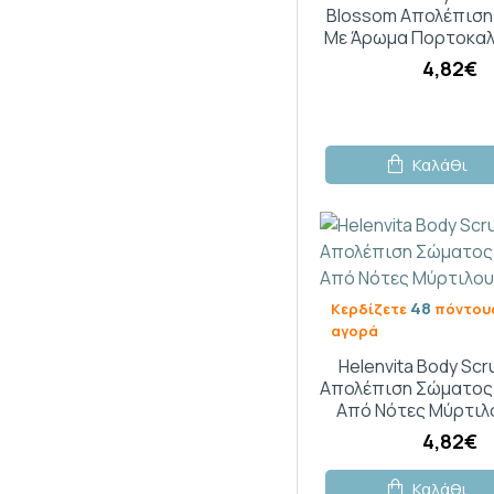
Blossom Απολέπισ
Με Άρωμα Πορτοκαλ
4,82€
Καλάθι
48
Κερδίζετε
πόντους
αγορά
Helenvita Body Scr
Απολέπιση Σώματος
Από Νότες Μύρτιλ
4,82€
Καλάθι