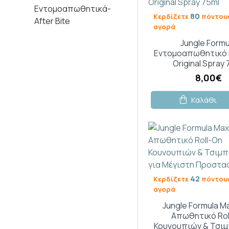
Εντομοαπωθητικά-
80
Κερδίζετε
πόντους
After Bite
αγορά
Jungle Formu
Εντομοαπωθητικό
Original Spray
8,00€
Καλάθι
42
Κερδίζετε
πόντους
αγορά
Jungle Formula 
Aπωθητικό Rol
Κουνουπιών & Τσι