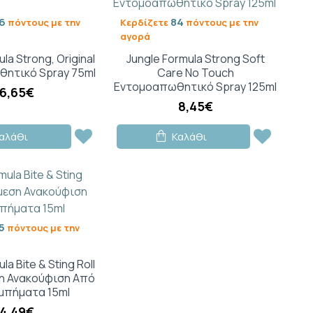
6
84
πόντους με την
Κερδίζετε
πόντους με την
αγορά
la Strong, Original
Jungle Formula Strong Soft
ητικό Spray 75ml
Care No Touch
Εντομοαπωθητικό Spray 125ml
6,65€
8,45€
αλάθι
Καλάθι
5
πόντους με την
la Bite & Sting Roll
ση Ανακούφιση Από
μπήματα 15ml
4,49€