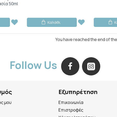
ασία 50ml
Καλάθι
Κ
You have reached the end of the l
Follow Us
σμός
Εξυπηρέτηση
ός μου
Επικοινωνία
Επιστροφές