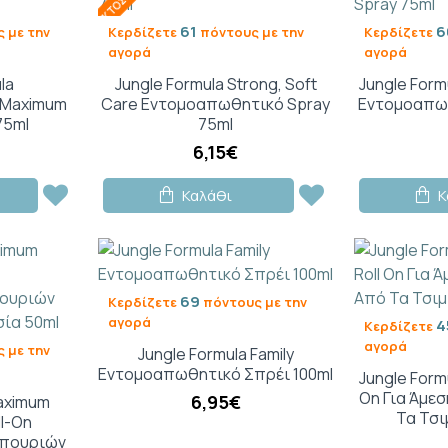
61
6
 με την
Κερδίζετε
πόντους με την
Κερδίζετε
αγορά
αγορά
la
Jungle Formula Strong, Soft
Jungle Formu
 Maximum
Care Εντομοαπωθητικό Spray
Εντομοαπωθ
 75ml
75ml
6,15€
Καλάθι
Κ
69
Κερδίζετε
πόντους με την
αγορά
4
Κερδίζετε
αγορά
 με την
Jungle Formula Family
Εντομοαπωθητικό Σπρέι 100ml
Jungle Formu
On Για Άμε
6,95€
Maximum
Τα Τσι
l-On
μπουριών