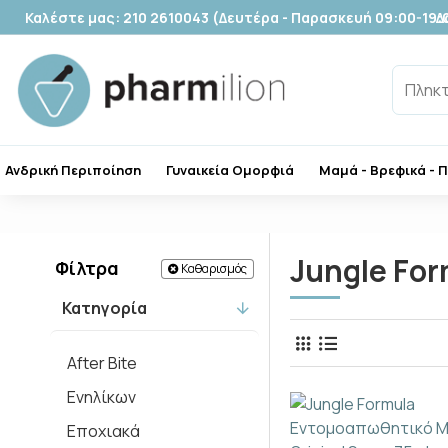
Καλέστε μας: 210 2610043 (Δευτέρα - Παρασκευή 09:00-19:
Δ
Ανδρική Περιποίηση
Γυναικεία Ομορφιά
Μαμά - Βρεφικά - 
Jungle For
Φίλτρα
Καθαρισμός
Κατηγορία
After Bite
Ενηλίκων
Εποχιακά