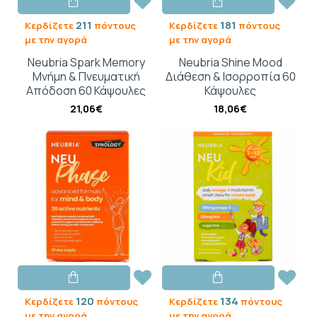
211
181
Κερδίζετε
πόντους
Κερδίζετε
πόντους
με την αγορά
με την αγορά
Neubria Spark Memory
Neubria Shine Mood
Μνήμη & Πνευματική
Διάθεση & Ισορροπία 60
Απόδοση 60 Κάψουλες
Κάψουλες
21,06€
18,06€
120
134
Κερδίζετε
πόντους
Κερδίζετε
πόντους
με την αγορά
με την αγορά