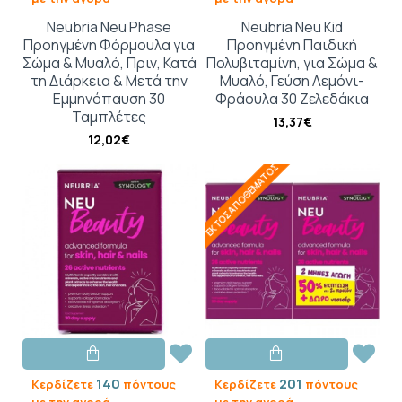
Neubria Neu Phase
Neubria Neu Kid
Προηγμένη Φόρμουλα για
Προηγμένη Παιδική
Σώμα & Μυαλό, Πριν, Κατά
Πολυβιταμίνη, για Σώμα &
τη Διάρκεια & Μετά την
Μυαλό, Γεύση Λεμόνι-
Εμμηνόπαυση 30
Φράουλα 30 Ζελεδάκια
Ταμπλέτες
13,37€
12,02€
ΕΚΤΌΣ ΑΠΟΘΈΜΑΤΟΣ
140
201
Κερδίζετε
πόντους
Κερδίζετε
πόντους
με την αγορά
με την αγορά