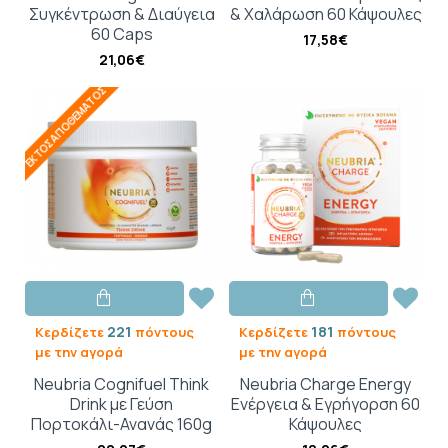
Συγκέντρωση & Διαύγεια
& Χαλάρωση 60 Κάψουλες
60 Caps
17,58€
21,06€
ΕΚΤΌΣ ΑΠΟΘΈΜΑΤΟΣ
221
181
Κερδίζετε
πόντους
Κερδίζετε
πόντους
με την αγορά
με την αγορά
Neubria Cognifuel Think
Neubria Charge Energy
Drink με Γεύση
Ενέργεια & Εγρήγορση 60
Πορτοκάλι-Ανανάς 160g
Κάψουλες