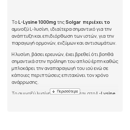
Το
L
-
Lysine
1000
mg
της
Solgar
περιέχει το
αμινοξύ L-λυσίνη, ιδιαίτερα σημαντικό για την
ανάπτυξη και επιδιόρθωση των ιστών, για την
παραγωγή ορμονών, ενζύμων και αντισωμάτων.
Η λυσίνη, βάσει ερευνών, έχει βρεθεί ότι βοηθά
σημαντικά στην πρόληψη του απλού έρπη καθώς
μπλοκάρει την αναπαραγωγή του ιού ενώ σε
κάποιες περιπτώσεις επιταχύνει τον χρόνο
ανάρρωσης.
Το αμινοξύ λυσίνη που περιέχεται στο
L
-
Lysine
1000
mg
της
Solgar
:
Συμβάλλει στην ανάπτυξη και
επιδιόρθωση των ιστών
Βοηθά στην παραγωγή ορμονών, ενζύμων