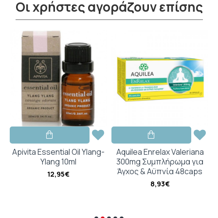
Οι χρήστες αγοράζουν επίσης
και αντισωμάτων
Είναι χρήσιμο για την πρόληψη του απλού
έρπη
Είναι ιδανικό για:
Άτομα που ταλαιπωρούνται από τον απλό
έρπη
Apivita Essential Oil Ylang-
Aquilea Enrelax Valeriana
Ylang 10ml
300mg Συμπλήρωμα για
ς
Άγχος & Αϋπνία 48caps
12,95€
8,93€