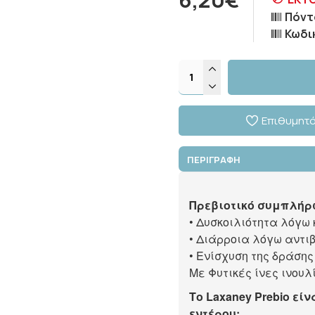
Πόντ
Κωδι
Επιθυμητ
ΠΕΡΙΓΡΑΦΗ
Πρεβιοτικό συμπλήρ
• Δυσκοιλιότητα λόγω
• Διάρροια λόγω αντι
• Ενίσχυση της δράσης
Με Φυτικές ίνες ινουλ
Το Laxaney Prebio εί
εντέρου: