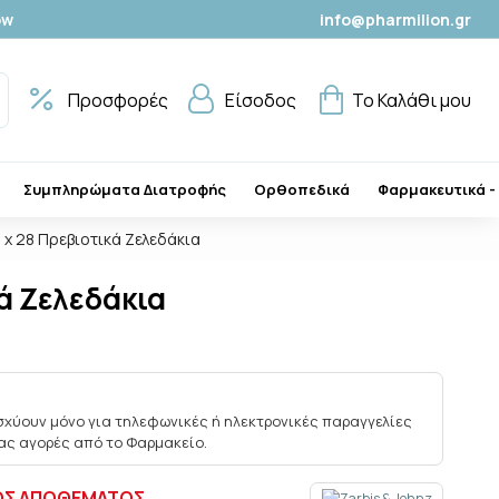
ow
info@pharmilion.gr
Προσφορές
Είσοδος
Το Καλάθι μου
Συμπληρώματα Διατροφής
Ορθοπεδικά
Φαρμακευτικά -
 x 28 Πρεβιοτικά Ζελεδάκια
ά Ζελεδάκια
ισχύουν μόνο για τηλεφωνικές ή ηλεκτρονικές παραγγελίες
ίας αγορές από το Φαρμακείο.
ΌΣ ΑΠΟΘΈΜΑΤΟΣ