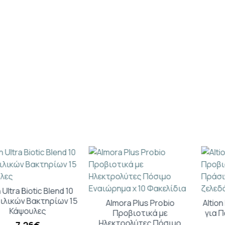
Almora Plus Probio
Altion Lacticus Προβιοτικά
Προβιοτικά με
για Παιδιά Πράσινο Μήλο
Ηλεκτρολύτες Πόσιμο
60 ζελεδάκια