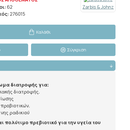
οι:
62
Zarbis & Johnz
κός:
276015
Καλάθι
ό
Σύγκριση
ωμα διατροφής για:
 κακής διατροφής.
βίωσης
 προβιοτικών.
ίνης ραδικιού
ναι πολύτιμο πρεβιοτικό για την υγεία του