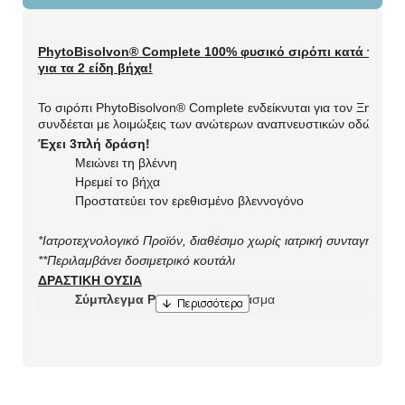
PhytoBisolvon® Complete 100% φυσικό σιρόπι κατά του Ξη
για τα 2 είδη βήχα!
To σιρόπι PhytoBisolvon® Complete ενδείκνυται για τον Ξηρό κα
συνδέεται με λοιμώξεις των ανώτερων αναπνευστικών οδών.
Έχει 3πλή δράση!
Μειώνει τη βλέννη
Ηρεμεί το βήχα
Προστατεύει τον ερεθισμένο βλεννογόνο
*Ιατροτεχνολογικό Προϊόν, διαθέσιμο χωρίς ιατρική συνταγή
**Περιλαμβάνει
δοσιμετρικό κουτάλι
ΔΡΑΣΤΙΚΗ ΟΥΣΙΑ
Σύμπλεγμα Poliflav M.A.: 
κλάσμα 
πολυσακχαριτών από πεντάνευρο (Ribwort 
plantain) και κλάσμα φλαβονειδών από θυμάρι
Μέλι
Περιέχει επίσης:
 ζάχαρη από ζαχαροκάλαμο, νερό, χυμό λεμονιού,
ροδάκινου, κόμμι ξανθάνης, αραβικό κόμμι.