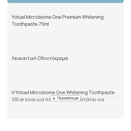
Yotuel Microbiome One Premium Whitening
Toothpaste 75ml
Λευκαντική Οδοντόκρεμα
Η Yotuel Microbiome One Whitening Toothpaste
100 gr είναι μια πάστα που συνιστάται για
καθημερινή χρήση για τη φροντίδα του
μικροβιώματος του στόματος και με ισχυρή
λευκαντική δράση.