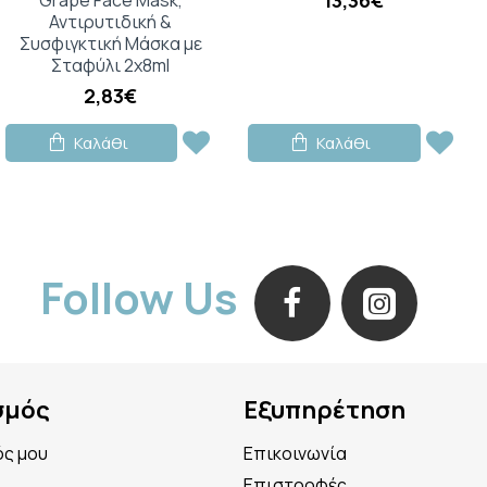
Αντιρυτιδική &
Συσφιγκτική Μάσκα με
Σταφύλι 2x8ml
2,83€
Καλάθι
Καλάθι
Follow Us
σμός
Εξυπηρέτηση
ός μου
Επικοινωνία
Επιστροφές