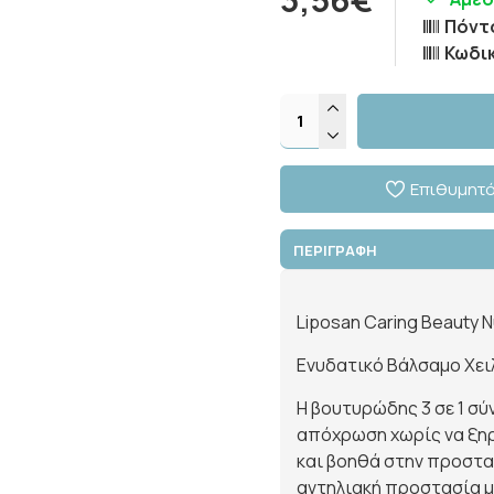
Πόντ
Κωδι
Επιθυμητ
ΠΕΡΙΓΡΑΦΗ
Liposan Caring Beauty Ν
Ενυδατικό Βάλσαμο Χει
Η βουτυρώδης 3 σε 1 σύν
απόχρωση χωρίς να ξηρ
και βοηθά στην προστα
αντηλιακή προστασία με