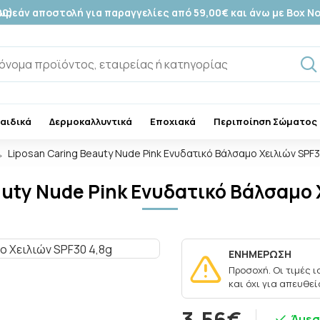
00)
ωρεάν αποστολή για παραγγελίες από 59,00€ και άνω με Box N
Παιδικά
Δερμοκαλλυντικά
Εποχιακά
Περιποίηση Σώματος
Liposan Caring Beauty Νude Pink Ενυδατικό Βάλσαμο Χειλιών SPF3
auty Νude Pink Ενυδατικό Βάλσαμο 
ΕΝΗΜΕΡΩΣΗ
Προσοχή. Οι τιμές 
και όχι για απευθε
3,56€
Άμεσ