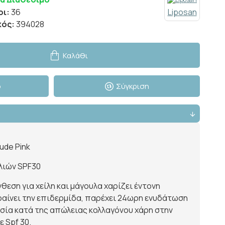
οι:
36
Liposan
κός:
394028
Καλάθι
ό
Σύγκριση
ude Pink
λιών SPF30
θεση για χείλη και μάγουλα χαρίζει έντονη
αίνει την επιδερμίδα, παρέχει 24ωρη ενυδάτωση
σία κατά της απώλειας κολλαγόνου χάρη στην
 Spf 30.