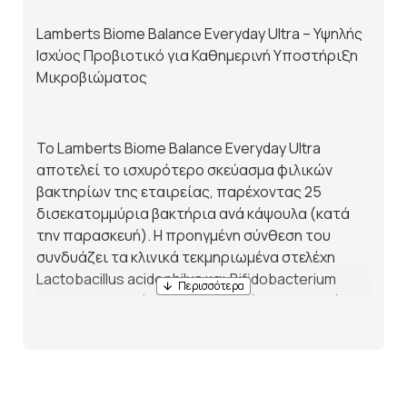
Lamberts Biome Balance Everyday Ultra – Υψηλής
Ισχύος Προβιοτικό για Καθημερινή Υποστήριξη
Μικροβιώματος
Το Lamberts Biome Balance Everyday Ultra
αποτελεί το ισχυρότερο σκεύασμα φιλικών
βακτηρίων της εταιρείας, παρέχοντας 25
δισεκατομμύρια βακτήρια ανά κάψουλα (κατά
την παρασκευή). Η προηγμένη σύνθεση του
συνδυάζει τα κλινικά τεκμηριωμένα στελέχη
Lactobacillus acidophilus και Bifidobacterium
bifidum, τα οποία χρησιμοποιούνται σε μεγάλο
αριθμό επιστημονικών μελετών για την
υποστήριξη του εντερικού μικροβιώματος.