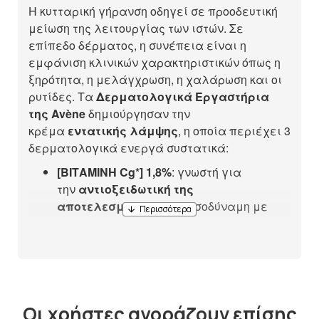
Η κυτταρική γήρανση οδηγεί σε προοδευτική
μείωση της λειτουργίας των ιστών. Σε
επίπεδο δέρματος, η συνέπεια είναι η
εμφάνιση κλινικών χαρακτηριστικών όπως η
ξηρότητα, η μελάγχρωση, η χαλάρωση και οι
ρυτίδες. Τα
Δερματολογικά Εργαστήρια
της Avène
δημιούργησαν την
κρέμα
εντατικής λάμψης
, η οποία περιέχει 3
δερματολογικά ενεργά συστατικά:
[ΒΙΤΑΜΙΝΗ Cg*] 1,8%
: γνωστή για
την
αντιοξειδωτική της
αποτελεσματικότητα
, ισοδύναμη με
20% βιταμίνη C
[NIACINAMIDE] 6%
:
αναζωογονεί το
δέρμα
μακροπρόθεσμα και
μειώνει την
εμφάνιση κηλίδων
[ΥΑΛΟΥΡΟΝΙΚΟ ΟΞΥ]
: αγνό, φυσικής
προέλευσης,
ενυδατώνει
,
λειαίνει
και
γεμίζ
Οι χρήστες αγοράζουν επίσης