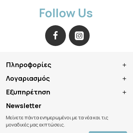
ΧΡΗΣΗ
Follow Us
Εφαρμόστε το μόνο του ή μετά τον ορό σας,
σε πρόσωπο, λαιμό και ντεκολτέ. Αποφύγετε
την επαφή με τα μάτια.
ΣΥΣΤΑΤΙΚΑ
Avene Thermal Spring Water (Avene Aqua),
Caprylic/Capric Triglyceride, Glycerin, Niacinamide,
Πληροφορίες
Carthamus Tinctorius (Safflower) Seed Oil
(Carthamus Tinctorius Seed Oil), Butyrospermum
Λογαριασμός
Parkii (Shea) Butter (Butyrospermum Parkii Butter),
Glycol Palmitate, Ascorbyl Glucoside, Arachidyl
Εξυπηρέτηση
Alcohol, Cetearyl Alcohol, Glyceryl Stearate,
Arachidyl Glucoside, Behenyl Alcohol, Caprylyl
Newsletter
Glycol, Cetearyl Glucoside, Citric Acid, Fragrance
(Parfum), Helianthus Annuus (Sunflower) Seed Oil
Μείνετε πάντα ενημερωμένοι με τα νέα και τις
(Helianthus Annuus Seed Oil), Sodium Benzoate,
μοναδικές μας εκπτώσεις.
Sodium Citrate, Sodium Hyaluronate, Sodium