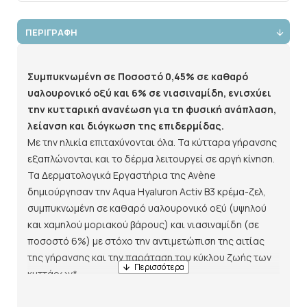
ΠΕΡΙΓΡΑΦΗ
Συμπυκνωμένη σε Ποσοστό 0,45% σε καθαρό
υαλουρονικό οξύ και 6% σε νιασιναμίδη, ενισχύει
την κυτταρική ανανέωση για τη φυσική ανάπλαση,
λείανση και διόγκωση της επιδερμίδας.
Με την ηλικία επιταχύνονται όλα. Τα κύτταρα γήρανσης
εξαπλώνονται και το δέρμα λειτουργεί σε αργή κίνηση.
Τα Δερματολογικά Εργαστήρια της Avène
δημιούργησαν την Aqua Hyaluron Activ B3 κρέμα-ζελ,
συμπυκνωμένη σε καθαρό υαλουρονικό οξύ (υψηλού
και χαμηλού μοριακού βάρους) και νιασιναμίδη (σε
ποσοστό 6%) με στόχο την αντιμετώπιση της αιτίας
της γήρανσης και την παράταση του κύκλου ζωής των
κυττάρων*.
Η επιδερμίδα γεμίζει, λειαίνει και ακτινοβολεί από την
πρώτη κιόλας εφαρμογή. Έπειτα από 2 εβδομάδες,