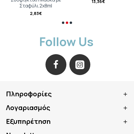
13,36€
• ΑΝΑΠΛΑΘΕΙ το δέρμα παρατείνοντας τη διάρκεια
Σταφύλι 2x8ml
ζωής των κυττάρων.
2,83€
ΥΦΗ
Οφέλη της υφής
Δροσερή και ελαφριά υφή. Άρωμα
της σύνθεσης Λεπτό και λουλουδένιο *In-vitro δοκιμή,
Follow Us
χάρη στη νιασιναμίδη**
Αυτοαξιολόγηση, 67 χρήστες, 1-2 εφαρμογές την ημέρα
* % ικανοποίησης, 67 γυναίκες *Μέτρηση με όργανα, 41
χρήστες, αποτελέσματα μετά από 2 μήνες.
Μπορεί να χρησιμοποιηθεί για Ενήλικες Τύπος
δέρματος Ξηρό δέρμα - Ευαίσθητο δέρμα - Ολοι οι
τύποι δέρματος Ανάγκες Πυκνότητα/Σύσφιγξη -
Αντιγήρανση - Αντιρυτιδική φροντίδα - Λάμψη -
Πληροφορίες
Αναζωογόνηση - Μείωση των ρυτίδων
Λογαριασμός
Εξυπηρέτηση