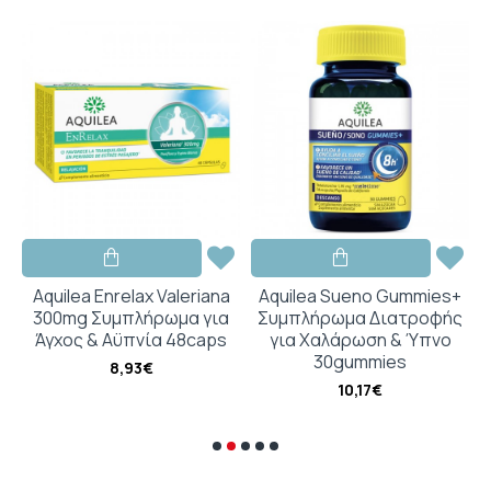
Aquilea Enrelax Valeriana
Aquilea Sueno Gummies+
300mg Συμπλήρωμα για
Συμπλήρωμα Διατροφής
ς
Άγχος & Αϋπνία 48caps
για Χαλάρωση & Ύπνο
30gummies
8,93€
10,17€