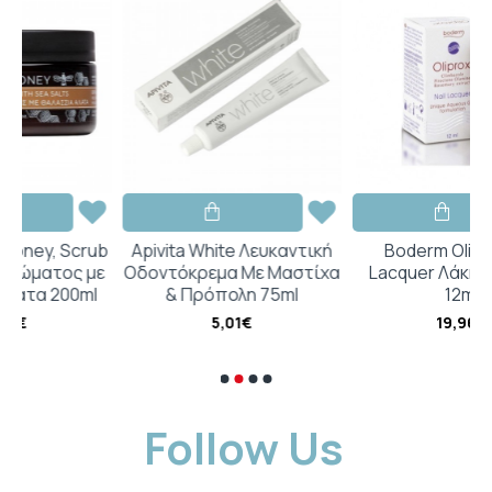
crub
Apivita White Λευκαντική
Boderm Oliprox Nail
 με
Οδοντόκρεμα Με Μαστίχα
Lacquer Λάκκα Ονύχων
ml
& Πρόπολη 75ml
12ml
5,01€
19,96€
Follow Us