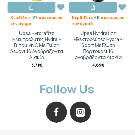
37
46
Κερδίζετε
πόντους με
Κερδίζετε
πόντους με
την αγορά
την αγορά
Upsa Hyrdrafizz
Upsa Hyrdrafizz
Ηλεκτρολύτες Hydra +
Ηλεκτρολύτες Hydra +
Βιταμίνη C Με Γεύση
Sport Με Γεύση
Λεμόνι 16 Αναβράζοντα
Πορτοκάλι 16
Δισκία
αναβράζοντα Δισκία
3,71€
4,65€
Follow Us