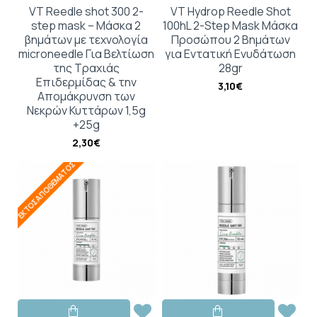
VT Reedle shot 300 2-
VT Hydrop Reedle Shot
step mask – Μάσκα 2
100hL 2-Step Mask Μάσκα
βημάτων με τεχνολογία
Προσώπου 2 Βημάτων
microneedle Για Βελτίωση
για Εντατική Ενυδάτωση
της Τραχιάς
28gr
Επιδερμίδας & την
3,10€
Απομάκρυνση των
Νεκρών Κυττάρων 1,5g
+25g
2,30€
ΕΚΤΌΣ ΑΠΟΘΈΜΑΤΟΣ