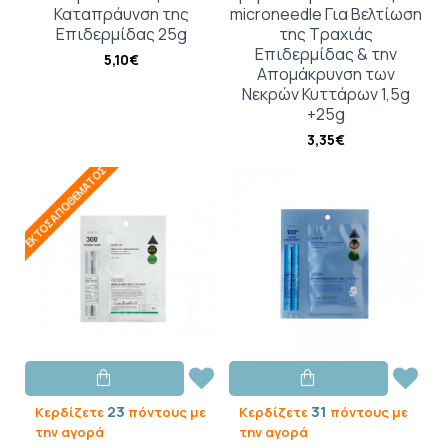
Καταπράυνση της
microneedle Για Βελτίωση
Επιδερμίδας 25g
της Τραχιάς
Επιδερμίδας & την
5,10€
Απομάκρυνση των
Νεκρών Κυττάρων 1,5g
+25g
3,35€
ΕΚΤΌΣ ΑΠΟΘΈΜΑΤΟΣ
23
31
Κερδίζετε
πόντους με
Κερδίζετε
πόντους με
την αγορά
την αγορά