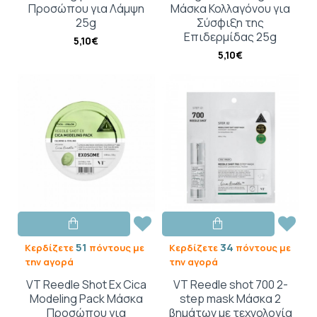
Προσώπου για Λάμψη
Μάσκα Κολλαγόνου για
25g
Σύσφιξη της
Επιδερμίδας 25g
5,10€
5,10€
51
34
Κερδίζετε
πόντους με
Κερδίζετε
πόντους με
την αγορά
την αγορά
VT Reedle Shot Ex Cica
VT Reedle shot 700 2-
Modeling Pack Μάσκα
step mask Μάσκα 2
Προσώπου για
βημάτων με τεχνολογία