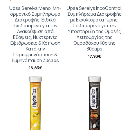
Upsa Serelys Meno, Μη-
Upsa Serelys IncoControl,
ορμονικό Συμπλήρωμα
Συμπλήρωμα Διατροφής
Διατροφής, Ειδικά
με Εκχυλίσματα Γύρης,
Σχεδιασμένο για την
Σχεδιασμένο για την
Ανακούφιση από
Υποστήριξη της Ομαλής
Εξάψεις, Νυχτερινές
Λειτουργίας της
Εφιδρώσεις & Κόπωση
Ουροδόχου Κύστης
Κατά την
30caps
Περιεμμηνόπαυση &
17,93€
Εμμηνόπαυση 30caps
16,83€