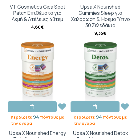
VT Cosmetics Cica Spot
Upsa X Nourished
Patch Eπιθέματα για
Gummies Sleep για
Aκμή & Aτέλειες 48τεμ
Χαλάρωση & Ήρεμο Ύπνο
30 Ζελεδάκια
4,60€
9,35€
94
94
Κερδίζετε
πόντους με
Κερδίζετε
πόντους με
την αγορά
την αγορά
Upsa X Nourished Energy
Upsa X Nourished Detox