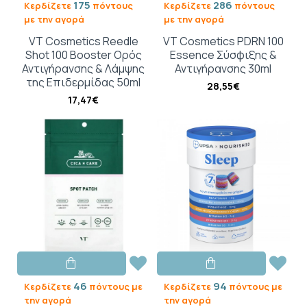
175
286
Κερδίζετε
πόντους
Κερδίζετε
πόντους
με την αγορά
με την αγορά
VT Cosmetics Reedle
VT Cosmetics PDRN 100
Shot 100 Booster Ορός
Essence Σύσφιξης &
Αντιγήρανσης & Λάμψης
Αντιγήρανσης 30ml
της Επιδερμίδας 50ml
28,55€
17,47€
46
94
Κερδίζετε
πόντους με
Κερδίζετε
πόντους με
την αγορά
την αγορά