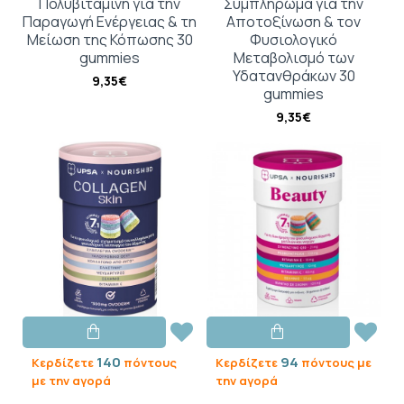
Πολυβιταμίνη για την
Συμπλήρωμα για την
Παραγωγή Ενέργειας & τη
Αποτοξίνωση & τον
Μείωση της Κόπωσης 30
Φυσιολογικό
gummies
Μεταβολισμό των
Υδατανθράκων 30
9,35€
gummies
9,35€
140
94
Κερδίζετε
πόντους
Κερδίζετε
πόντους με
με την αγορά
την αγορά