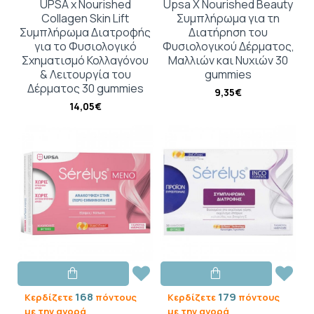
UPSA x Nourished
Upsa X Nourished Beauty
Collagen Skin Lift
Συμπλήρωμα για τη
Συμπλήρωμα Διατροφής
Διατήρηση του
για το Φυσιολογικό
Φυσιολογικού Δέρματος,
Σχηματισμό Κολλαγόνου
Μαλλιών και Νυχιών 30
& Λειτουργία του
gummies
Δέρματος 30 gummies
9,35€
14,05€
168
179
Κερδίζετε
πόντους
Κερδίζετε
πόντους
με την αγορά
με την αγορά