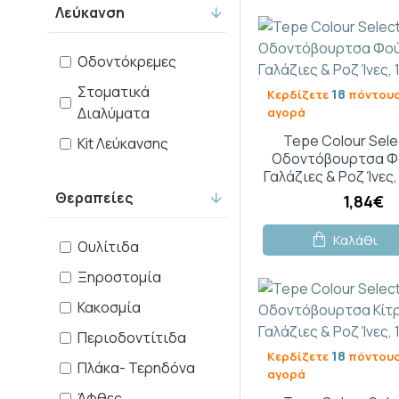
Λεύκανση
Aloclair
Οδοντόκρεμες
Apivita
Στοματικά
18
Κερδίζετε
πόντους
Διαλύματα
αγορά
Arriani
Tepe Colour Sele
Kit Λεύκανσης
Οδοντόβουρτσα Φ
Colgate
Γαλάζιες & Ροζ Ίνες,
Θεραπείες
1,84€
Corega
Καλάθι
Ουλίτιδα
Curaprox
Ξηροστομία
Κακοσμία
Curasept
Περιοδοντίτιδα
18
Κερδίζετε
πόντους
Dr. Brown's
Πλάκα- Τερηδόνα
αγορά
Άφθες