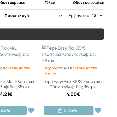
δοντόκρεμες
Γέλες
Οδοντοστοιχίες
:
Εμφάνιση:
2
40
πόντους με την
Κερδίζετε
πόντους με την
αγορά
ick M/L, Ελαστικές
Tepe Easy Pick XS/S, Ελαστικές
λυφίδες 36τμχ
Οδοντογλυφίδες 36τμχ.
4,21€
4,00€
αλάθι
Καλάθι