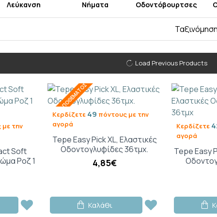
Λεύκανση
Νήματα
Οδοντόβουρτσες
Ο
Ταξινόμηση
Load Previous Products
ΕΚΤΌΣ ΑΠΟΘΈΜΑΤΟΣ
49
Κερδίζετε
πόντους με την
αγορά
4
 με την
Κερδίζετε
αγορά
Tepe Easy Pick XL, Ελαστικές
Οδοντογλυφίδες 36τμχ.
ct Soft
Tepe Easy P
ώμα Ροζ 1
Οδοντογ
4,85€
Καλάθι
Κ