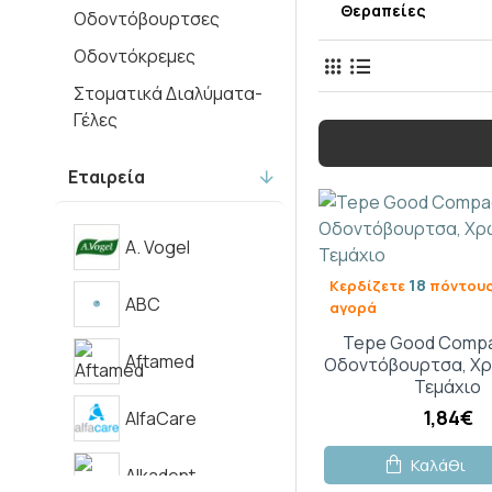
Θεραπείες
Οδοντόβουρτσες
Οδοντόκρεμες
Στοματικά Διαλύματα-
Γέλες
Τεχνητές
Εταιρεία
Οδοντοστοιχίες
A. Vogel
18
Κερδίζετε
πόντους
ABC
αγορά
Tepe Good Compa
Aftamed
Οδοντόβουρτσα, Χρ
Τεμάχιο
1,84€
AlfaCare
Καλάθι
Alkadent