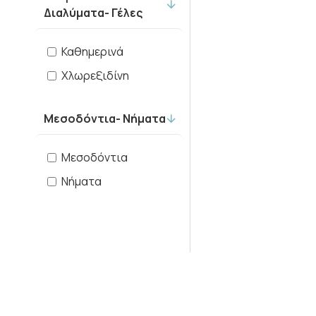
Haan
Διαλύματα- Γέλες
Humble
Καθημερινά
Χλωρεξιδίνη
Intermed
Listerine
Μεσοδόντια- Νήματα
Marvis
Μεσοδόντια
Νήματα
Medico
Optima
Oral-B
Parodontax