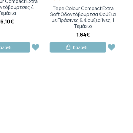
ur Compact Extra
οντόβουρτσες 4
Tepe Colour Compact Extra
Τεμάχια
Soft Οδοντόβουρτσα Φούξια
με Πράσινες & Φούξια Ίνες, 1
6,10€
Τεμάχιο
1,84€
αλάθι
Καλάθι