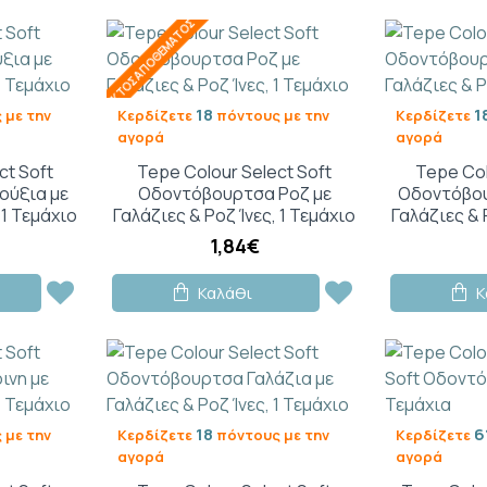
ΕΚΤΌΣ ΑΠΟΘΈΜΑΤΟΣ
18
1
 με την
Κερδίζετε
πόντους με την
Κερδίζετε
αγορά
αγορά
ct Soft
Tepe Colour Select Soft
Tepe Col
ούξια με
Οδοντόβουρτσα Ροζ με
Οδοντόβου
 1 Τεμάχιο
Γαλάζιες & Ροζ Ίνες, 1 Τεμάχιο
Γαλάζιες & 
1,84€
Καλάθι
Κ
18
6
 με την
Κερδίζετε
πόντους με την
Κερδίζετε
αγορά
αγορά