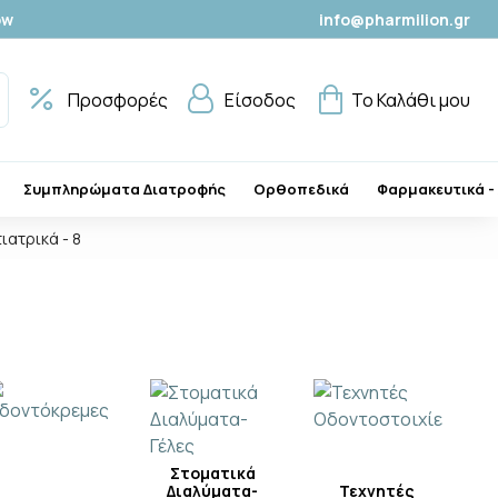
ow
info@pharmilion.gr
Προσφορές
Είσοδος
Το Καλάθι μου
Συμπληρώματα Διατροφής
Ορθοπεδικά
Φαρμακευτικά -
ιατρικά - 8
Στοματικά
Διαλύματα-
Τεχνητές