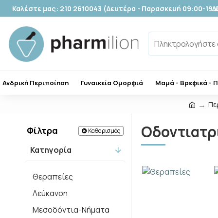
Καλέστε μας: 210 2610043 (Δευτέρα - Παρασκευή 09:00-19:
Δ
Ανδρική Περιποίηση
Γυναικεία Ομορφιά
Μαμά - Βρεφικά - 
Πε
Οδοντιατρ
Φίλτρα
Καθαρισμός
Κατηγορία
Θεραπείες
Λεύκανση
Μεσοδόντια-Νήματα