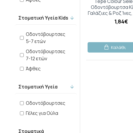
Tepe Colour Sele
Dr.Organic
Οδοντόβουρτσα Κί
Γαλάζιες & Ροζ Ίνες,
Στοματική Υγεία Kids
1,84€
Easy Gel
Οδοντόβουρτσες
5-7 ετών
Elladent
Καλάθι
Οδοντόβουρτσες
Emoform
7-12 ετών
Άφθες
Fixodent
Στοματική Υγεία
Frezyderm
Οδοντόβουρτσες
Froika
Γέλες για Ούλα
Gum
Στοματικά