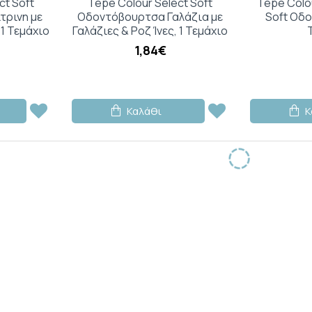
ct Soft
Tepe Colour Select Soft
Tepe Colo
τρινη με
Οδοντόβουρτσα Γαλάζια με
Soft Οδ
 1 Τεμάχιο
Γαλάζιες & Ροζ Ίνες, 1 Τεμάχιο
1,84€
Καλάθι
Κ