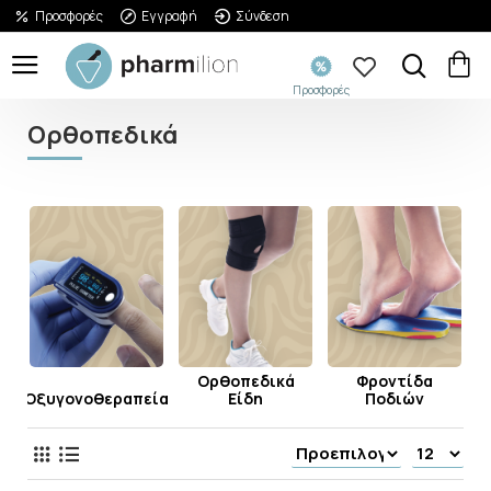
Προσφορές
Εγγραφή
Σύνδεση
Προσφορές
Ορθοπεδικά
Ορθοπεδικά
Φροντίδα
ίας
Οξυγονοθεραπεία
Είδη
Ποδιών