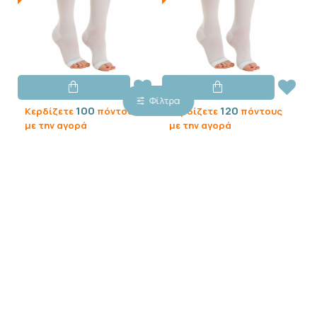
Φίλτρα
100
120
Κερδίζετε
πόντους
Κερδίζετε
πόντους
με την αγορά
με την αγορά
Relaxsan
Relaxsan
Αντιθρομβωτικές
Αντιθρομβωτικές
Κάλτσες Κάτω Γόνατος X-
Κάλτσες Κάτω Γόνατος
Large, Ανοιχτά Δάχτυλα,
Small, Ανοιχτά Δάχτυλα,
Κλάση 1 (18-23 mmHg)
Κλάση 2 (25-32 mmHg)
Λευκό Χρώμα 1 Ζευγάρι
Λευκό Χρώμα 1 Ζευγάρι
10,00€
12,00€
ΕΚΤΌΣ ΑΠΟΘΈΜΑΤΟΣ
ΕΚΤΌΣ ΑΠΟΘΈΜΑΤΟΣ