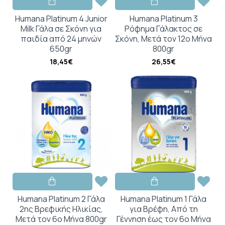
Humana Platinum 4 Junior
Humana Platinum 3
Milk Γάλα σε Σκόνη για
Ρόφημα Γάλακτος σε
παιδία από 24 μηνών
Σκόνη, Μετά τον 12ο Μήνα
650gr
800gr
18,45€
26,55€
Humana Platinum 2 Γάλα
Humana Platinum 1 Γάλα
2ης Βρεφικής Ηλικίας,
για Βρέφη, Από τη
Μετά τον 6ο Μήνα 800gr
Γέννηση έως τον 6ο Μήνα