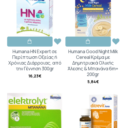
Humana HN Expert σε
Humana Good Night Milk
Περίπτωση Οξείας ή
Cereal Κρέμα με
Χρόνιας Διάρροιας, από
Δημητριακά Ολικής
την Γέννηση 300gr
Άλεσης & Μπανάνα 6m+
200gr
16,23€
5,84€