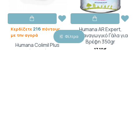
216
Humana AR Expert,
Κερδίζετε
πόντους
Αντιαναγωγικό Γάλα για
με την αγορά
Φίλτρα
Βρέφη 350gr
Humana Colimil Plus
17,19€
Χαμομήλι & Βάλσαμο
Λεμονιού, Από τη Γέννηση
30ml
21,60€