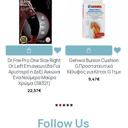
st
Dr.Frei Pro One Size Right
Gehwol Bunion Cushion
t
Or Left Επιαγκωνίδα Για
G,Προστατευτικό
Αριστερό η Δεξί Αγκώνα
Κέλυφος για Κότσι G 1τμχ
ρο
Ένα Νούμερο Μαύρο
9,47€
Xρώμα (S8321)
22,57€
Follow Us