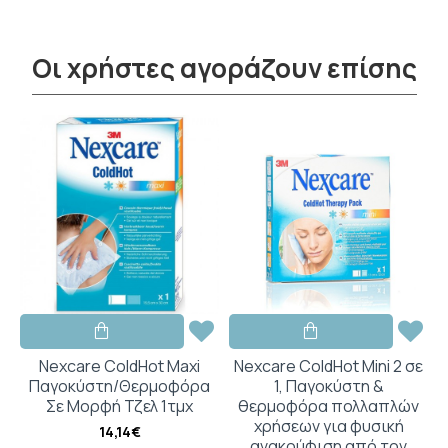
Οι χρήστες αγοράζουν επίσης
Nexcare ColdHot Maxi
Nexcare ColdHot Mini 2 σε
Παγοκύστη/Θερμοφόρα
1, Παγοκύστη &
,
Σε Μορφή Τζελ 1τμχ
θερμοφόρα πολλαπλών
χρήσεων για φυσική
14,14€
ανακούφιση από τον