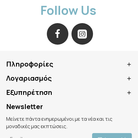
Follow Us
και αφυδατωμένη επιδερμίδα.Δέρμα που του
λείπει η λάμψη και η φρεσκάδα.Τραχιά και
ανομοιόμορφη υφή δέρματος.Καθημερινή ή
ειδική ρουτίνα περιποίησης.Τρόπος
χρήσης:Μετά τον καθαρισμό και την τονωτική
λοσιόν (toner), εφαρμόστε τη μάσκα
ομοιόμορφα στο πρόσωπο.
Αφήστε τη για 15–20 λεπτά, στη συνέχεια
Πληροφορίες
αφαιρέστε την και ταμπονάρετε απαλά την
υπόλοιπη ουσία στο δέρμα μέχρι να
Λογαριασμός
απορροφηθεί πλήρως.
Εξυπηρέτηση
Newsletter
Μείνετε πάντα ενημερωμένοι με τα νέα και τις
μοναδικές μας εκπτώσεις.