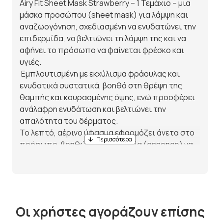
Airy Fit Sheet Mask Strawberry – 1 Τεμάχιο – μια
μάσκα προσώπου (sheet mask) για λάμψη και
αναζωογόνηση, σχεδιασμένη να ενυδατώνει την
επιδερμίδα, να βελτιώνει τη λάμψη της και να
αφήνει το πρόσωπο να φαίνεται φρέσκο και
υγιές.
Εμπλουτισμένη με εκχύλισμα φράουλας και
ενυδατικά συστατικά, βοηθά στη θρέψη της
θαμπής και κουρασμένης όψης, ενώ προσφέρει
ανάλαφρη ενυδάτωση και βελτιώνει την
απαλότητα του δέρματος.
Το λεπτό, αέρινο ύφασμα εφαρμόζει άνετα στο
πρόσωπο, βοηθώντας την ουσία (essence) να
απορροφηθεί αποτελεσματικά χωρίς αίσθηση
βάρους.
Το προϊόν περιέχει:Εκχύλισμα φράουλας –
βοηθά στη λεύκανση του θαμπού δέρματος και
βελτιώνει τη συνολική λάμψη της
Οι χρήστες αγοράζουν επίσης
επιδερμίδας.Βιταμίνες – βοηθούν στην