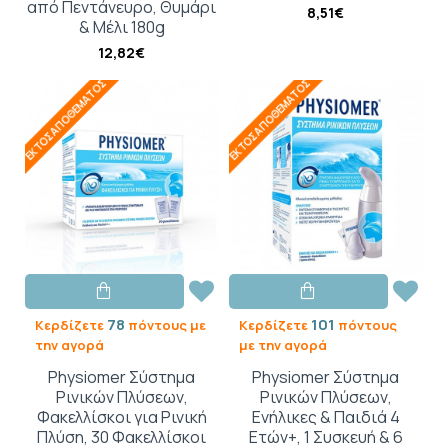
από Πεντάνευρο, Θυμάρι
8,51€
& Μέλι 180g
12,82€
ΕΚΤΌΣ ΑΠΟΘΈΜΑΤΟΣ
ΕΚΤΌΣ ΑΠΟΘΈΜΑΤΟΣ
78
101
Κερδίζετε
πόντους με
Κερδίζετε
πόντους
την αγορά
με την αγορά
Physiomer Σύστημα
Physiomer Σύστημα
Ρινικών Πλύσεων,
Ρινικών Πλύσεων,
Φακελλίσκοι για Ρινική
Ενήλικες & Παιδιά 4
Πλύση, 30 Φακελλίσκοι
Ετών+, 1 Συσκευή & 6