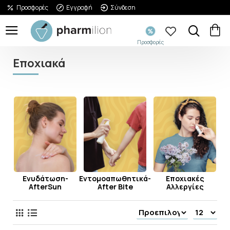
Προσφορές
Εγγραφή
Σύνδεση
Προσφορές
Εποχιακά
Ενυδάτωση-
Εντομοαπωθητικά-
Εποχιακές
μα
AfterSun
After Bite
Αλλεργίες