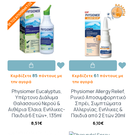
ΕΚΤΌΣ ΑΠΟΘΈΜΑΤΟΣ
85
61
Κερδίζετε
πόντους με
Κερδίζετε
πόντους με
την αγορά
την αγορά
Physiomer Eucalyptus,
Physiomer Allergy Relief,
Υπέρτονο Διάλυμα
Ρινικό Αποσυμφορητικό
Θαλασσινού Νερού &
Σπρέι, Συμπτώματα
Αιθέρια Έλαια, Ενήλικες-
Αλλεργίας, Ενήλικες &
Παιδιά 6 Ετών+, 135ml
Παιδιά από 2 Ετών 20ml
8,51€
6,10€