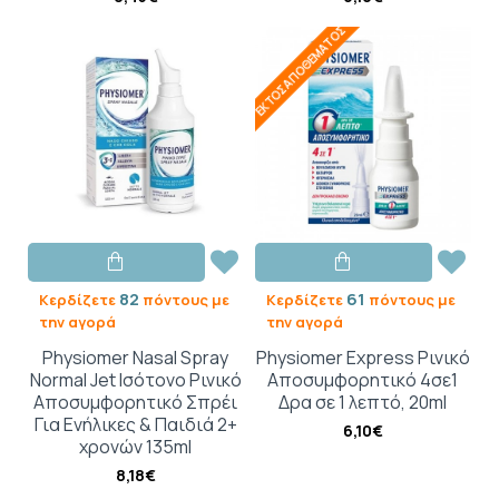
ΕΚΤΌΣ ΑΠΟΘΈΜΑΤΟΣ
82
61
Κερδίζετε
πόντους με
Κερδίζετε
πόντους με
την αγορά
την αγορά
Physiomer Nasal Spray
Physiomer Express Ρινικό
Normal Jet Ισότονο Ρινικό
Αποσυμφορητικό 4σε1
Αποσυμφορητικό Σπρέι
Δρα σε 1 λεπτό, 20ml
Για Ενήλικες & Παιδιά 2+
6,10€
χρονών 135ml
8,18€