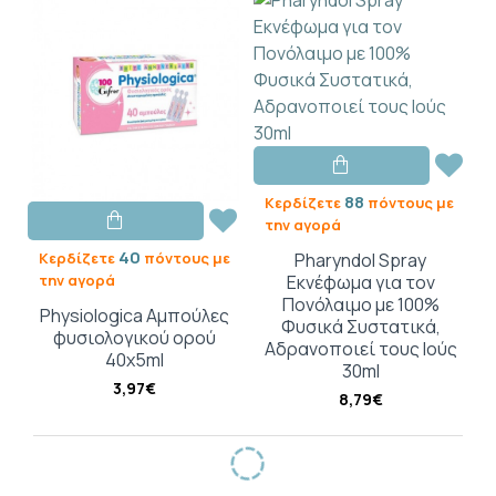
88
Κερδίζετε
πόντους με
την αγορά
40
Κερδίζετε
πόντους με
Pharyndol Spray
την αγορά
Εκνέφωμα για τον
Πονόλαιμο με 100%
Physiologica Αμπούλες
Φυσικά Συστατικά,
φυσιολογικού ορού
Αδρανοποιεί τους Ιούς
40x5ml
30ml
3,97€
8,79€