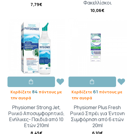
Φακελλίσκοι
7,79€
10,06€
84
61
Κερδίζετε
πόντους με
Κερδίζετε
πόντους με
την αγορά
την αγορά
Physiomer Strong Jet,
Physiomer Plus Fresh
Ρινικό Αποσυμφορητικό,
Ρινικό Σπρέι για Έντονη
Ενήλικες- Παιδιά από 10
Συμφόρηση από 6 ετών
Ετών 210ml
20ml
8,45€
6,10€