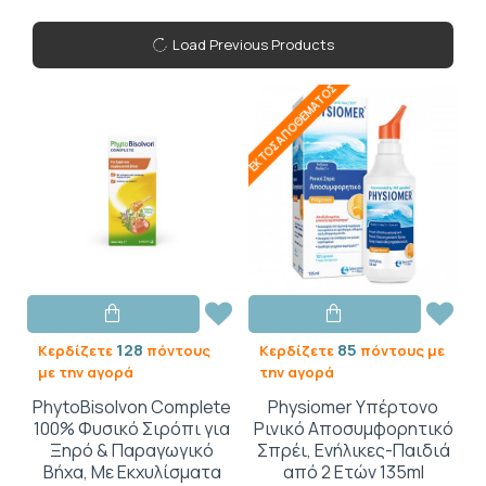
Load Previous Products
ΕΚΤΌΣ ΑΠΟΘΈΜΑΤΟΣ
128
85
Κερδίζετε
πόντους
Κερδίζετε
πόντους με
με την αγορά
την αγορά
PhytoBisolvon Complete
Physiomer Υπέρτονο
100% Φυσικό Σιρόπι για
Ρινικό Αποσυμφορητικό
Ξηρό & Παραγωγικό
Σπρέι, Ενήλικες-Παιδιά
Βήχα, Με Εκχυλίσματα
από 2 Ετών 135ml