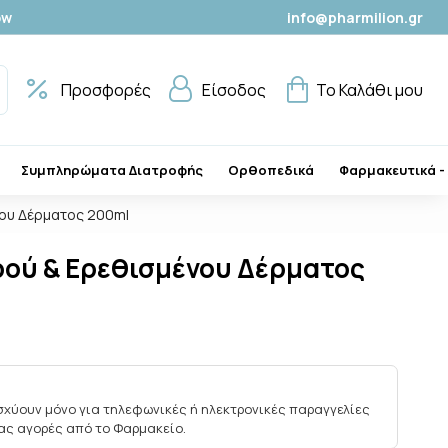
ow
info@pharmilion.gr
Προσφορές
Είσοδος
Το Καλάθι μου
Συμπληρώματα Διατροφής
Ορθοπεδικά
Φαρμακευτικά -
νου Δέρματος 200ml
ηρού & Ερεθισμένου Δέρματος
ισχύουν μόνο για τηλεφωνικές ή ηλεκτρονικές παραγγελίες
ίας αγορές από το Φαρμακείο.