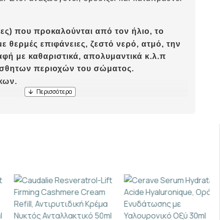
λες) που προκαλούνται από τον ήλιο, το
ε θερμές επιφάνειες, ζεστό νερό, ατμό, την
φή με καθαριστικά, απολυμαντικά κ.λ.π
ίσθητων περιοχών του σώματος.
κων.
αλείται από ψωρίαση, διαβήτη, χρόνια νεφρική
ιδισμό, αέρα και κρύο τον χειμώνα, ζέστη,
π)
συστατικό με ενυδατικές, αναπλαστικές,
ουλωτικές ιδιότητες,
τικές, αντιφλογιστικές, καταπραϋντικές και