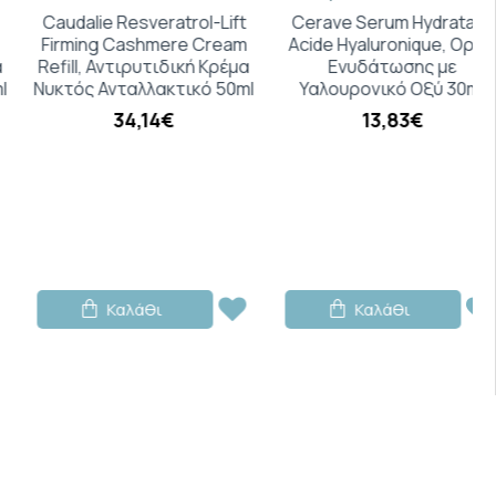
Caudalie Resveratrol-Lift
Cerave Serum Hydratant
,
Firming Cashmere Cream
Acide Hyaluronique, Ορός
ωτικές και αντιφλογιστικές ιδιότητες,
Refill, Αντιρυτιδική Κρέμα
Ενυδάτωσης με
YL ACETATE,
με αντιφλογιστικές, επουλωτικές
Νυκτός Ανταλλακτικό 50ml
Υαλουρονικό Οξύ 30ml
ιότητες,
34,14€
13,83€
ικές ιδιότητες, δίνει αίσθηση φρεσκάδας στην
ϋντικές, αντιφλογιστικές και μαλακτικές
CID,
με αντιφλογιστική δράση. Περιποιείται και
α την επιδερμίδα.
ABENS
Καλάθι
Καλάθι
ERMA AQUARECALM MILK
μπορεί να
ε πρόσωπο και σώμα, ανάλογα µε τις ανάγκες