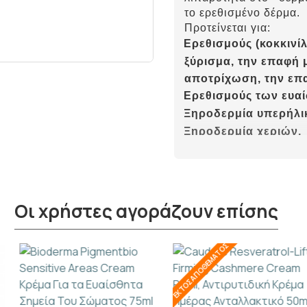
το ερεθισμένο δέρμα.
Προτείνεται για:
Ερεθισμούς (κοκκινί
·
ξύρισμα, την επαφή μ
αποτρίχωση, την επα
Ερεθισμούς των ευα
·
Ξηροδερμία υπερήλι
·
Ξηροδερμία χεριών.
·
Ξηροδερμία
(που προκ
·
ανεπάρκεια, υποθυρεοε
ξηρό περιβάλλον, κ.λ.
Ραγάδες
·
Οι χρήστες αγοράζουν επίσης
Δερματίτιδες
·
ΕΚΤΌΣ ΑΠΟΘΈΜΑΤΟΣ
ΠΕΡΙΕΧΕΙ:
D – PANTHENOL 5%
·
αντιφλογιστικές και επ
ALOE VERA
με ενυδα
·