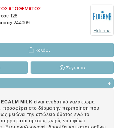
ΤΌΣ ΑΠΟΘΈΜΑΤΟΣ
τοι:
128
ικός:
244009
Elderma
Καλάθι
ό
Σύγκριση
ECALM MILK
είναι ενυδατικό γαλάκτωμα
 προσφέρει στο δέρμα την περιποίηση που
νως μειώνει την απώλεια ύδατος ενώ το
απορροφάται αμέσως χωρίς να αφήνει
. Έτσι αναζωογονεί, δροσίζει και καταπραΰνει