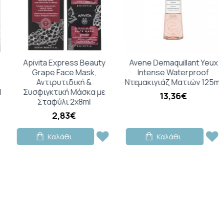
Apivita Express Beauty
Avene Demaquillant Yeux
Grape Face Mask,
Intense Waterproof
Αντιρυτιδική &
Ντεμακιγιάζ Ματιών 125ml
Συσφιγκτική Μάσκα με
13,36€
Σταφύλι 2x8ml
2,83€
Καλάθι
Καλάθι