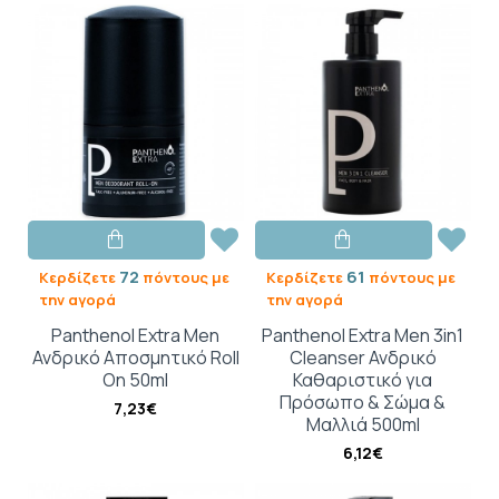
72
61
Κερδίζετε
πόντους με
Κερδίζετε
πόντους με
την αγορά
την αγορά
Panthenol Extra Men
Panthenol Extra Men 3in1
Ανδρικό Αποσμητικό Roll
Cleanser Ανδρικό
On 50ml
Καθαριστικό για
Πρόσωπο & Σώμα &
7,23€
Μαλλιά 500ml
6,12€