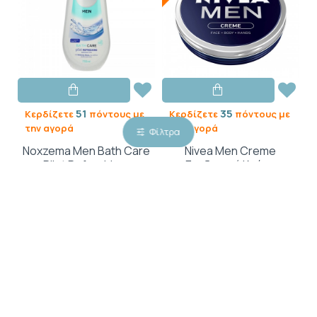
51
35
Κερδίζετε
πόντους με
Κερδίζετε
πόντους με
την αγορά
την αγορά
Φίλτρα
Noxzema Men Bath Care
Nivea Men Creme
Pilot Refreshing,
Ενυδατική Κρέμα
Αφρόλουτρο με
Σώματος, Προσώπου,
Θαλάσσια Άλατα 750ml
Χεριών για Άνδρες 75ml
5,09€
3,53€