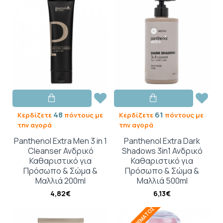
48
61
Κερδίζετε
πόντους με
Κερδίζετε
πόντους με
την αγορά
την αγορά
Panthenol Extra Men 3 in 1
Panthenol Extra Dark
Cleanser Ανδρικό
Shadows 3in1 Ανδρικό
Καθαριστικό για
Καθαριστικό για
Πρόσωπο & Σώμα &
Πρόσωπο & Σώμα &
Μαλλιά 200ml
Μαλλιά 500ml
4,82€
6,13€