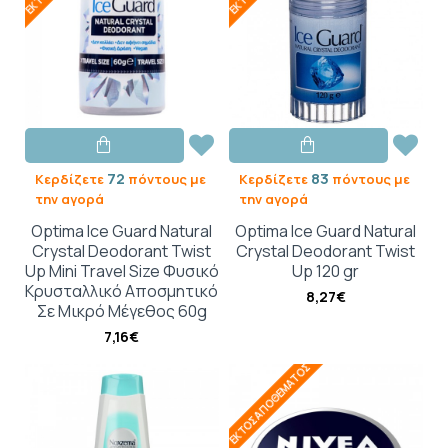
72
83
Κερδίζετε
πόντους με
Κερδίζετε
πόντους με
την αγορά
την αγορά
Optima Ice Guard Natural
Optima Ice Guard Natural
Crystal Deodorant Twist
Crystal Deodorant Twist
Up Mini Travel Size Φυσικό
Up 120 gr
Κρυσταλλικό Αποσμητικό
8,27€
Σε Μικρό Μέγεθος 60g
7,16€
ΕΚΤΌΣ ΑΠΟΘΈΜΑΤΟΣ