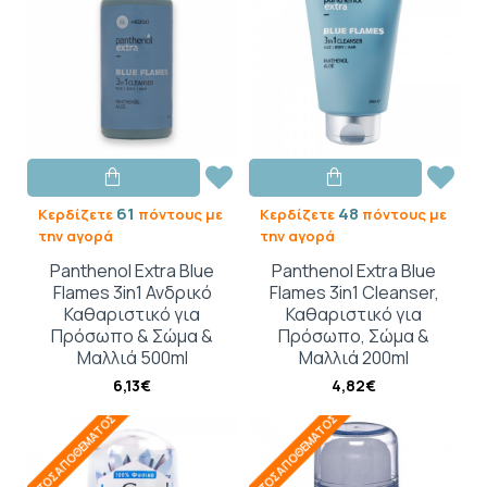
61
48
Κερδίζετε
πόντους με
Κερδίζετε
πόντους με
την αγορά
την αγορά
Panthenol Extra Blue
Panthenol Extra Blue
Flames 3in1 Ανδρικό
Flames 3in1 Cleanser,
Καθαριστικό για
Καθαριστικό για
Πρόσωπο & Σώμα &
Πρόσωπο, Σώμα &
Μαλλιά 500ml
Μαλλιά 200ml
6,13€
4,82€
ΕΚΤΌΣ ΑΠΟΘΈΜΑΤΟΣ
ΕΚΤΌΣ ΑΠΟΘΈΜΑΤΟΣ