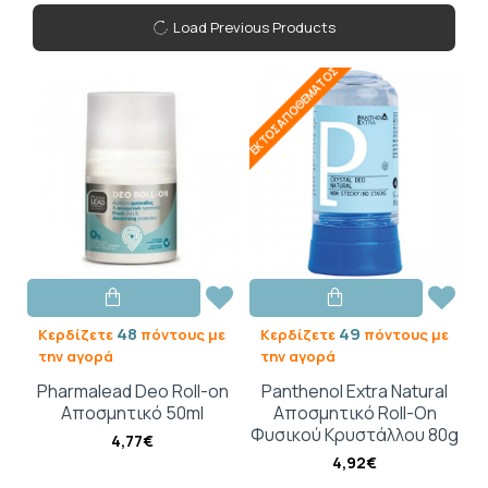
Load Previous Products
ΕΚΤΌΣ ΑΠΟΘΈΜΑΤΟΣ
48
49
Κερδίζετε
πόντους με
Κερδίζετε
πόντους με
την αγορά
την αγορά
Pharmalead Deo Roll-on
Panthenol Extra Natural
Αποσμητικό 50ml
Αποσμητικό Roll-On
Φυσικού Κρυστάλλου 80g
4,77€
4,92€