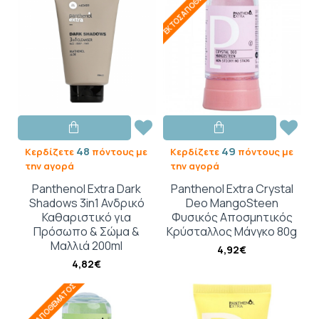
ΕΚΤΌΣ ΑΠΟΘΈΜΑΤΟΣ
48
49
Κερδίζετε
πόντους με
Κερδίζετε
πόντους με
την αγορά
την αγορά
Panthenol Extra Dark
Panthenol Extra Crystal
Shadows 3in1 Ανδρικό
Deo MangoSteen
Καθαριστικό για
Φυσικός Αποσμητικός
Πρόσωπο & Σώμα &
Κρύσταλλος Μάνγκο 80g
Μαλλιά 200ml
4,92€
4,82€
ΕΚΤΌΣ ΑΠΟΘΈΜΑΤΟΣ