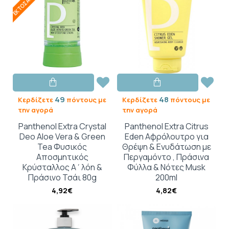
49
48
Κερδίζετε
πόντους με
Κερδίζετε
πόντους με
την αγορά
την αγορά
Panthenol Extra Crystal
Panthenol Extra Citrus
Deo Aloe Vera & Green
Eden Αφρόλουτρο για
Tea Φυσικός
Θρέψη & Ενυδάτωση με
Αποσμητικός
Περγαμόντο , Πράσινα
Κρύσταλλος Α΄λόη &
Φύλλα & Νότες Musk
Πράσινο Τσάι 80g
200ml
4,92€
4,82€