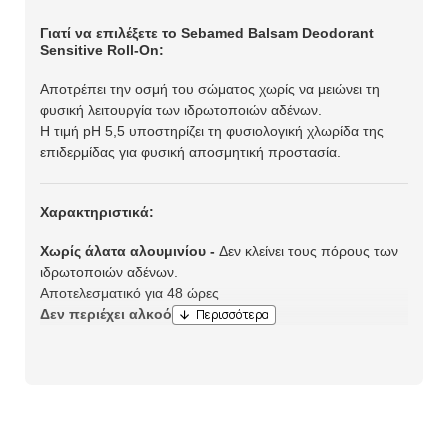
Γιατί να επιλέξετε το Sebamed Balsam Deodorant
Sensitive Roll-On:
Αποτρέπει την οσμή του σώματος χωρίς να μειώνει τη
φυσική λειτουργία των ιδρωτοποιών αδένων.
Η τιμή pH 5,5 υποστηρίζει τη φυσιολογική χλωρίδα της
επιδερμίδας για φυσική αποσμητική προστασία.
Χαρακτηριστικά:
Χωρίς άλατα αλουμινίου -
Δεν κλείνει τους πόρους των
ιδρωτοποιών αδένων.
Αποτελεσματικό για 48 ώρες
Δεν περιέχει αλκοόλη.
Αποτρέπει αποτελεσματικά και αξιόπιστα την κακοσμία
του σώματος
Κατάλληλο για μετά το ξύρισμα.
Πολύ ήπιο για ευαίσθητο δέρμα, καταπραΰνει το
ερεθισμένο δέρμα.