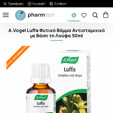
Προσφορές
Εγγραφή
Σύνδεση
Προσφορές
A.Vogel Luffa Φυτικό Βάμμα Αντισταμινικό
με Βάση τη Λούφα 50ml
ΕΚΤΌΣ ΑΠΟΘΈΜΑΤΟΣ